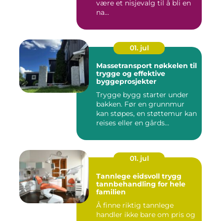
være et nisjevalg til å bli en
na...
01. jul
Massetransport nøkkelen til
trygge og effektive
byggeprosjekter
Trygge bygg starter under
bakken. Før en grunnmur
kan støpes, en støttemur kan
reises eller en gårds...
01. jul
Tannlege eidsvoll trygg
tannbehandling for hele
familien
Å finne riktig tannlege
handler ikke bare om pris og