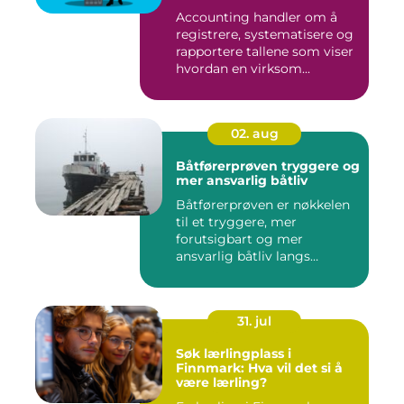
norge?
Accounting handler om å
registrere, systematisere og
rapportere tallene som viser
hvordan en virksom...
02. aug
Båtførerprøven tryggere og
mer ansvarlig båtliv
Båtførerprøven er nøkkelen
til et tryggere, mer
forutsigbart og mer
ansvarlig båtliv langs
norskekys...
31. jul
Søk lærlingplass i
Finnmark: Hva vil det si å
være lærling?