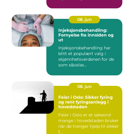
08. jun
Injeksjonsbehandling:
Fornyelse fra innsiden og
ut
Injeksjonsbehandling har
blitt et populært valg i
skjønnhetsverdenen for de
som s&oslas...
08. jun
Feier i Oslo: Sikker fyring
og rent fyringsanlegg i
hovedstaden
Feier i Oslo er et søkeord
mange i hovedstaden bruker
når de trenger hjelp til sikker
f...