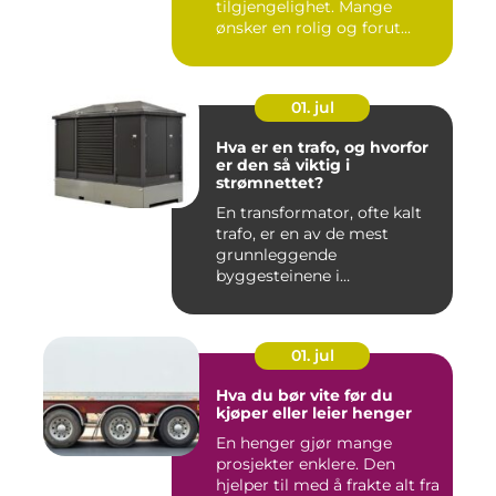
tilgjengelighet. Mange
ønsker en rolig og forut...
01. jul
Hva er en trafo, og hvorfor
er den så viktig i
strømnettet?
En transformator, ofte kalt
trafo, er en av de mest
grunnleggende
byggesteinene i
strømnettet. Uten ...
01. jul
Hva du bør vite før du
kjøper eller leier henger
En henger gjør mange
prosjekter enklere. Den
hjelper til med å frakte alt fra