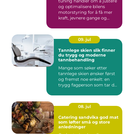
tuning handler om å justere
og optimalisere bilens
motorstyring for å få mer
kraft, jevnere gange og...
09. jul
Tannlege skien slik finner
du trygg og moderne
tannbehandling
Mange som søker etter
tannlege skien ønsker først
og fremst noe enkelt: en
trygg fagperson som tar d...
08. jul
Catering sandvika god mat
som løfter små og store
anledninger