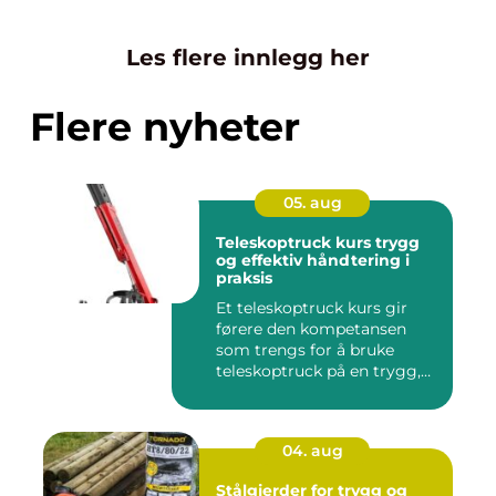
Les flere innlegg her
Flere nyheter
05. aug
Teleskoptruck kurs trygg
og effektiv håndtering i
praksis
Et teleskoptruck kurs gir
førere den kompetansen
som trengs for å bruke
teleskoptruck på en trygg,
e...
04. aug
Stålgjerder for trygg og