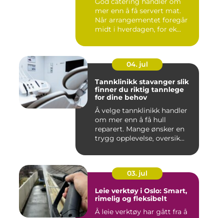
God catering handler om
mer enn å få servert mat.
Når arrangementet foregår
midt i hverdagen, for ek...
04. jul
Tannklinikk stavanger slik
finner du riktig tannlege
for dine behov
Å velge tannklinikk handler
om mer enn å få hull
reparert. Mange ønsker en
trygg opplevelse, oversik...
03. jul
Leie verktøy i Oslo: Smart,
rimelig og fleksibelt
Å leie verktøy har gått fra å