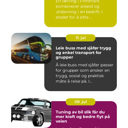
En lærling i Finnmark
kombinerer arbeid og
utdanning i en bedrift. I
stedet for å sitte ...
11. jul
Leie buss med sjåfør trygg
og enkel transport for
grupper
Å leie buss med sjåfør passer
for grupper som ønsker en
trygg, sosial og praktisk
måte å reise på. I...
09. jul
Tuning av bil slik får du
mer kraft og bedre flyt på
veien