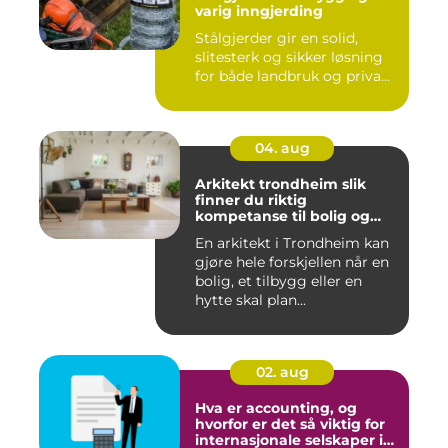
varig inngjerding
Stålgjerder gir en solid,
slitesterk og sikker løsning
for både landbruk og priva...
04. aug
Arkitekt trondheim slik
finner du riktig
kompetanse til bolig og
hytte
En arkitekt i Trondheim kan
gjøre hele forskjellen når en
bolig, et tilbygg eller en
hytte skal plan...
02. aug
Hva er accounting, og
hvorfor er det så viktig for
internasjonale selskaper i