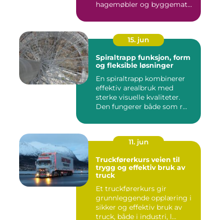
hagemøbler og byggemat...
15. jun
Spiraltrapp funksjon, form
og fleksible løsninger
En spiraltrapp kombinerer
effektiv arealbruk med
sterke visuelle kvaliteter.
Den fungerer både som r...
11. jun
Truckførerkurs veien til
trygg og effektiv bruk av
truck
Et truckførerkurs gir
grunnleggende opplæring i
sikker og effektiv bruk av
truck, både i industri, l...