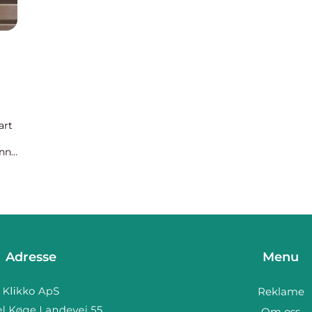
art
ønne
...
Adresse
Menu
Reklame
Om oss