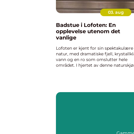
03. aug
Badstue i Lofoten: En
opplevelse utenom det
vanlige
Lofoten er kjent for sin spektakulære
natur, med dramatiske fjell, krystallkl
vann og en ro som omslutter hele
området. I hjertet av denne naturskj
omgivelsen finner man en uventet
velværeopplevelse: badstue. Badstue i