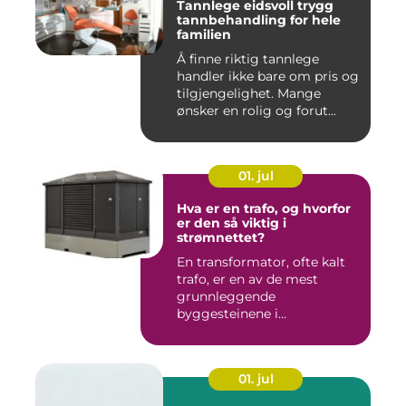
Tannlege eidsvoll trygg
tannbehandling for hele
familien
Å finne riktig tannlege
handler ikke bare om pris og
tilgjengelighet. Mange
ønsker en rolig og forut...
01. jul
Hva er en trafo, og hvorfor
er den så viktig i
strømnettet?
En transformator, ofte kalt
trafo, er en av de mest
grunnleggende
byggesteinene i
strømnettet. Uten ...
01. jul