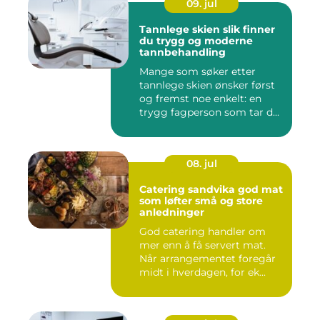
09. jul
Tannlege skien slik finner
du trygg og moderne
tannbehandling
Mange som søker etter
tannlege skien ønsker først
og fremst noe enkelt: en
trygg fagperson som tar d...
08. jul
Catering sandvika god mat
som løfter små og store
anledninger
God catering handler om
mer enn å få servert mat.
Når arrangementet foregår
midt i hverdagen, for ek...