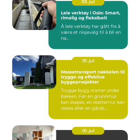
03. jul
Leie verktøy i Oslo: Smart,
rimelig og fleksibelt
Å leie verktøy har gått fra å
være et nisjevalg til å bli en
na...
01. jul
Massetransport nøkkelen til
trygge og effektive
byggeprosjekter
Trygge bygg starter under
bakken. Før en grunnmur
kan støpes, en støttemur kan
reises eller en gårds...
01. jul