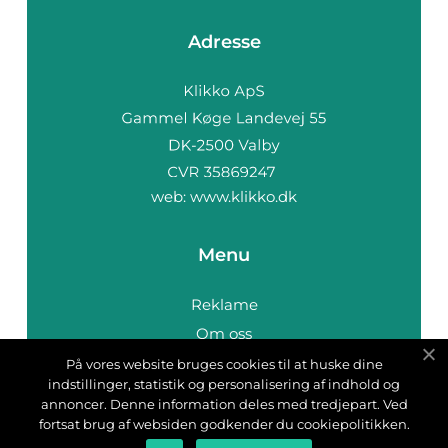
Adresse
web:
www.klikko.dk
Menu
Reklame
Om oss
Cookies
På vores website bruges cookies til at huske dine
indstillinger, statistik og personalisering af indhold og
Kontakt Oss
annoncer. Denne information deles med tredjepart. Ved
Sitemap
fortsat brug af websiden godkender du cookiepolitikken.