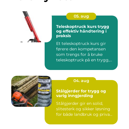
05. aug
Teleskoptruck kurs trygg
og effektiv håndtering i
praksis
Et teleskoptruck kurs gir
førere den kompetansen
som trengs for å bruke
teleskoptruck på en trygg,
e...
04. aug
Stålgjerder for trygg og
varig inngjerding
Stålgjerder gir en solid,
slitesterk og sikker løsning
for både landbruk og priva...