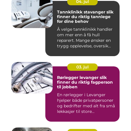
04. jul
Tannklinikk stavanger slik
finner du riktig tannlege
for dine behov
Å velge tannklinikk handler
om mer enn å få hull
reparert. Mange ønsker en
trygg opplevelse, oversik...
03. jul
Rørlegger levanger slik
finner du riktig fagperson
til jobben
En rørlegger i Levanger
hjelper både privatpersoner
og bedrifter med alt fra små
lekkasjer til store...