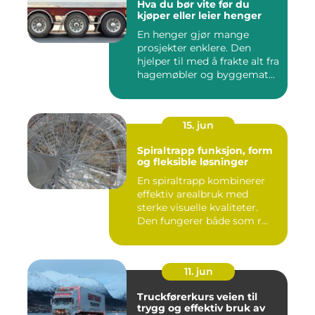
Hva du bør vite før du
kjøper eller leier henger
En henger gjør mange
prosjekter enklere. Den
hjelper til med å frakte alt fra
hagemøbler og byggemat...
15. jun
Spiraltrapp funksjon, form
og fleksible løsninger
En spiraltrapp kombinerer
effektiv arealbruk med
sterke visuelle kvaliteter.
Den fungerer både som r...
11. jun
Truckførerkurs veien til
trygg og effektiv bruk av