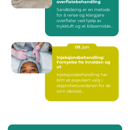
overflatebehandling
Sandblåsing er en metode
for å rense og klargjøre
overflater ved hjelp av
trykkluft og et blåsemidde...
08. jun
Injeksjonsbehandling:
Fornyelse fra innsiden og
ut
Injeksjonsbehandling har
blitt et populært valg i
skjønnhetsverdenen for de
som s&oslas...