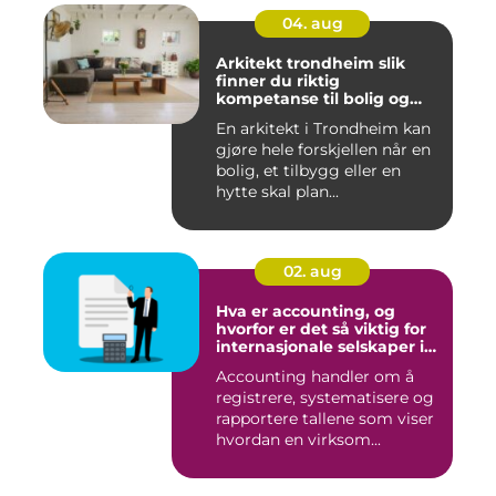
04. aug
Arkitekt trondheim slik
finner du riktig
kompetanse til bolig og
hytte
En arkitekt i Trondheim kan
gjøre hele forskjellen når en
bolig, et tilbygg eller en
hytte skal plan...
02. aug
Hva er accounting, og
hvorfor er det så viktig for
internasjonale selskaper i
norge?
Accounting handler om å
registrere, systematisere og
rapportere tallene som viser
hvordan en virksom...