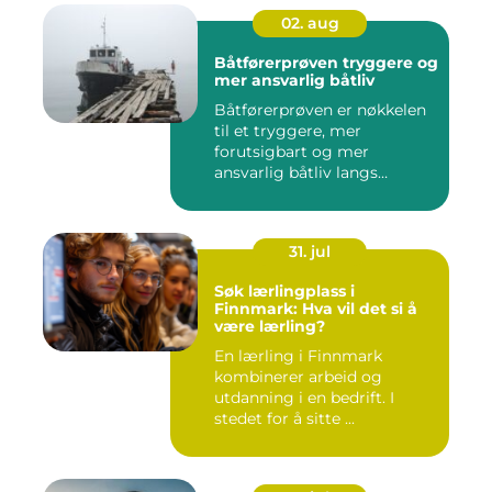
02. aug
Båtførerprøven tryggere og
mer ansvarlig båtliv
Båtførerprøven er nøkkelen
til et tryggere, mer
forutsigbart og mer
ansvarlig båtliv langs
norskekys...
31. jul
Søk lærlingplass i
Finnmark: Hva vil det si å
være lærling?
En lærling i Finnmark
kombinerer arbeid og
utdanning i en bedrift. I
stedet for å sitte ...