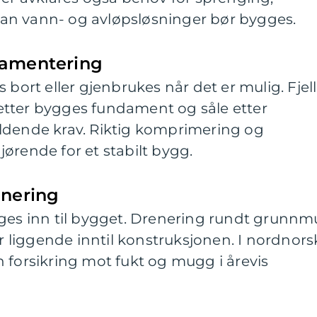
an vann- og avløpsløsninger bør bygges.
damentering
 bort eller gjenbrukes når det er mulig. Fjell
tter bygges fundament og såle etter
ldende krav. Riktig komprimering og
ørende for et stabilt bygg.
enering
gges inn til bygget. Drenering rundt grunnm
ir liggende inntil konstruksjonen. I nordnors
 forsikring mot fukt og mugg i årevis