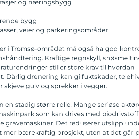
arasjer og næringsbygg
erende bygg
asser, veier og parkeringsområder
er i Tromsø-området må også ha god kontro
shåndtering. Kraftige regnskyll, snøsmelti
turendringer stiller store krav til hvordan
. Dårlig drenering kan gi fuktskader, telehi
r skjeve gulv og sprekker i vegger.
syn en stadig større rolle. Mange seriøse aktør
maskinpark som kan drives med biodrivstoff
iske gravemaskiner. Det reduserer utslipp und
 mer bærekraftig prosjekt, uten at det går 