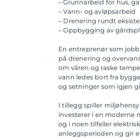
– Grunnarbeid for hus, g
– Vann- og avløpsarbeid
– Drenering rundt eksist
– Oppbygging av gårdspl
En entreprenør som jobb
på drenering og overvann
om våren og raske tempera
vann ledes bort fra bygget
og setninger som igjen gi
I tillegg spiller miljøhen
investerer i en moderne 
og i noen tilfeller elektr
anleggsperioden og gir et