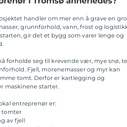
prenør i Tromsø annerledes?
rosjektet handler om mer enn å grave en gro
asser, grunnforhold, vann, frost og logistikk
a starten, gir det et bygg som varer lenge og
d.
 forholde seg til krevende vær, mye snø, te
nnforhold. Fjell, morenemasser og myr kan
mme tomt. Derfor er kartlegging og
ør maskinene starter.
okal entreprenør er:
v tomter
 av fjell