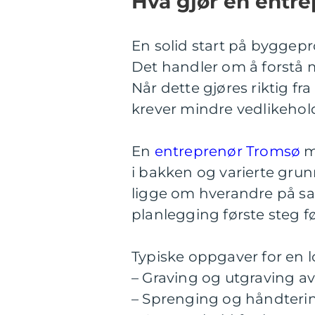
Hva gjør en entre
En solid start på byggep
Det handler om å forstå m
Når dette gjøres riktig fr
krever mindre vedlikehol
En
entreprenør Tromsø
må
i bakken og varierte gru
ligge om hverandre på sa
planlegging første steg f
Typiske oppgaver for en l
– Graving og utgraving a
– Sprenging og håndtering