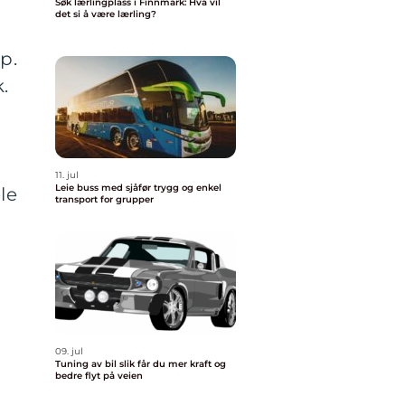
Søk lærlingplass i Finnmark: Hva vil
det si å være lærling?
p.
.
11. jul
Leie buss med sjåfør trygg og enkel
le
transport for grupper
09. jul
Tuning av bil slik får du mer kraft og
bedre flyt på veien