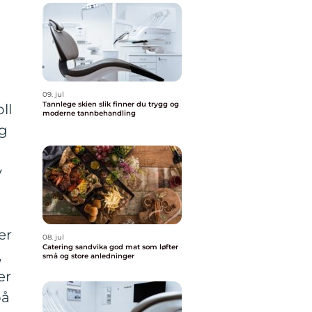
09. jul
Tannlege skien slik finner du trygg og
ll
moderne tannbehandling
ng
v
er
08. jul
Catering sandvika god mat som løfter
,
små og store anledninger
er
på