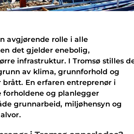
 avgjørende rolle i alle
en det gjelder enebolig,
rre infrastruktur. I Tromsø stilles d
grunn av klima, grunnforhold og
 brått. En erfaren entreprenør i
e forholdene og planlegger
både grunnarbeid, miljøhensyn og
 alvor.