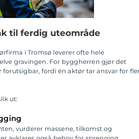
ak til ferdig uteområde
ørfirma i Tromsø leverer ofte hele
elve gravingen. For byggherren gjør det
orutsigbar, fordi én aktør tar ansvar for fle
ik ut:
egging
ten, vurderer massene, tilkomst og
Her avklares også behov for sprenging,