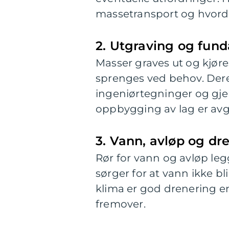
massetransport og hvord
2. Utgraving og fun
Masser graves ut og kjøres
sprenges ved behov. Dere
ingeniørtegninger og gje
oppbygging av lag er avgj
3. Vann, avløp og dr
Rør for vann og avløp le
sørger for at vann ikke bl
klima er god drenering en
fremover.