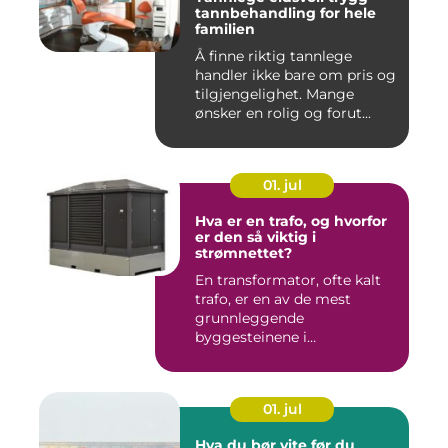
tannbehandling for hele
familien
Å finne riktig tannlege
handler ikke bare om pris og
tilgjengelighet. Mange
ønsker en rolig og forut...
01. jul
Hva er en trafo, og hvorfor
er den så viktig i
strømnettet?
En transformator, ofte kalt
trafo, er en av de mest
grunnleggende
byggesteinene i
strømnettet. Uten ...
01. jul
Hva du bør vite før du