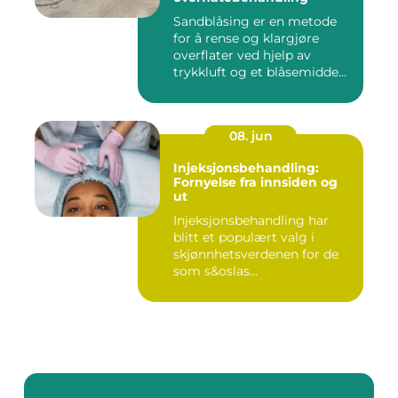
Sandblåsing er en metode
for å rense og klargjøre
overflater ved hjelp av
trykkluft og et blåsemidde...
08. jun
Injeksjonsbehandling:
Fornyelse fra innsiden og
ut
Injeksjonsbehandling har
blitt et populært valg i
skjønnhetsverdenen for de
som s&oslas...