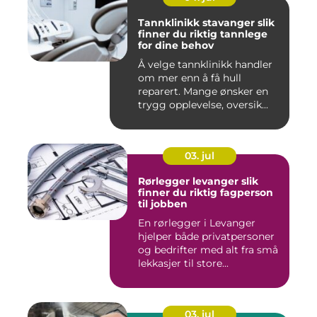
Tannklinikk stavanger slik
finner du riktig tannlege
for dine behov
Å velge tannklinikk handler
om mer enn å få hull
reparert. Mange ønsker en
trygg opplevelse, oversik...
03. jul
Rørlegger levanger slik
finner du riktig fagperson
til jobben
En rørlegger i Levanger
hjelper både privatpersoner
og bedrifter med alt fra små
lekkasjer til store...
03. jul