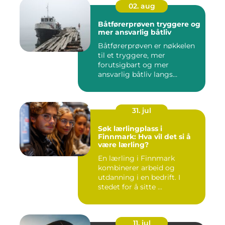
02. aug
Båtførerprøven tryggere og
mer ansvarlig båtliv
Båtførerprøven er nøkkelen
til et tryggere, mer
forutsigbart og mer
ansvarlig båtliv langs
norskekys...
31. jul
Søk lærlingplass i
Finnmark: Hva vil det si å
være lærling?
En lærling i Finnmark
kombinerer arbeid og
utdanning i en bedrift. I
stedet for å sitte ...
11. jul