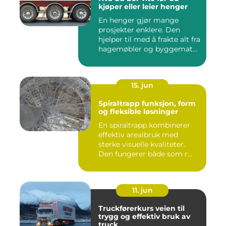
kjøper eller leier henger
En henger gjør mange
prosjekter enklere. Den
hjelper til med å frakte alt fra
hagemøbler og byggemat...
15. jun
Spiraltrapp funksjon, form
og fleksible løsninger
En spiraltrapp kombinerer
effektiv arealbruk med
sterke visuelle kvaliteter.
Den fungerer både som r...
11. jun
Truckførerkurs veien til
trygg og effektiv bruk av
truck