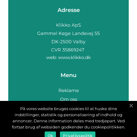
Adresse
web:
www.klikko.dk
Menu
Reklame
Om oss
Cookies
På vores website bruges cookies til at huske dine
indstillinger, statistik og personalisering af indhold og
Kontakt Oss
annoncer. Denne information deles med tredjepart. Ved
Sitemap
fortsat brug af websiden godkender du cookiepolitikken.
Ok
Privatlivspolitik