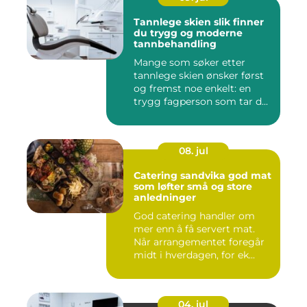
Tannlege skien slik finner
du trygg og moderne
tannbehandling
Mange som søker etter
tannlege skien ønsker først
og fremst noe enkelt: en
trygg fagperson som tar d...
08. jul
Catering sandvika god mat
som løfter små og store
anledninger
God catering handler om
mer enn å få servert mat.
Når arrangementet foregår
midt i hverdagen, for ek...
04. jul