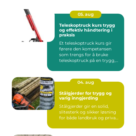
05. aug
Teleskoptruck kurs trygg
og effektiv håndtering i
praksis
Et teleskoptruck kurs gir
førere den kompetansen
som trengs for å bruke
teleskoptruck på en trygg,
e...
04. aug
Stålgjerder for trygg og
varig inngjerding
Stålgjerder gir en solid,
slitesterk og sikker løsning
for både landbruk og priva...