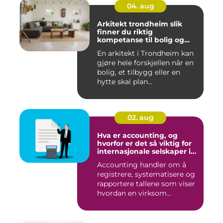
04. aug
Arkitekt trondheim slik
finner du riktig
kompetanse til bolig og
hytte
En arkitekt i Trondheim kan
gjøre hele forskjellen når en
bolig, et tilbygg eller en
hytte skal plan...
02. aug
Hva er accounting, og
hvorfor er det så viktig for
internasjonale selskaper i
norge?
Accounting handler om å
registrere, systematisere og
rapportere tallene som viser
hvordan en virksom...