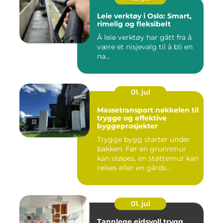
Leie verktøy i Oslo: Smart,
rimelig og fleksibelt
Å leie verktøy har gått fra å
være et nisjevalg til å bli en
na...
01. jul
Massetransport nøkkelen til
trygge og effektive
byggeprosjekter
Trygge bygg starter under
bakken. Før en grunnmur
kan støpes, en støttemur kan
reises eller en gårds...
01. jul
Tannlege eidsvoll trygg