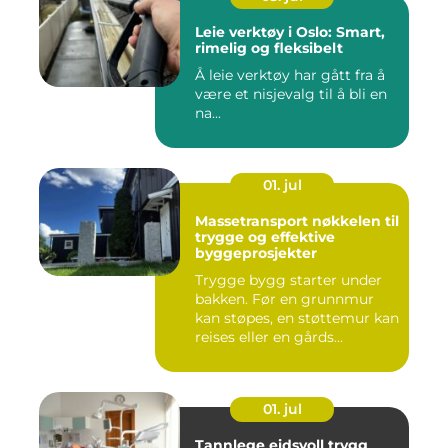
Leie verktøy i Oslo: Smart,
rimelig og fleksibelt
Å leie verktøy har gått fra å
være et nisjevalg til å bli en
na...
01. jul
Massetransport nøkkelen til
trygge og effektive
byggeprosjekter
Trygge bygg starter under
bakken. Før en grunnmur
kan støpes, en støttemur kan
reises eller en gårds...
01. jul
Tannlege eidsvoll trygg