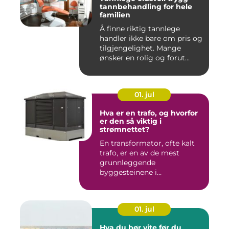
tannbehandling for hele
familien
Å finne riktig tannlege
handler ikke bare om pris og
tilgjengelighet. Mange
ønsker en rolig og forut...
01. jul
Hva er en trafo, og hvorfor
er den så viktig i
strømnettet?
En transformator, ofte kalt
trafo, er en av de mest
grunnleggende
byggesteinene i
strømnettet. Uten ...
01. jul
Hva du bør vite før du