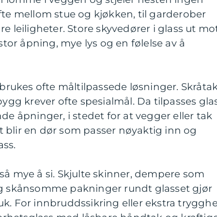
fte mellom stue og kjøkken, til garderober
e leiligheter. Store skyvedører i glass ut mo
 stor åpning, mye lys og en følelse av å
 brukes ofte måltilpassede løsninger. Skråtak
bygg krever ofte spesialmål. Da tilpasses gla
de åpninger, i stedet for at vegger eller tak
 blir en dør som passer nøyaktig inn og
ass.
så mye å si. Skjulte skinner, dempere som
og skånsomme pakninger rundt glasset gjør
k. For innbruddssikring eller ekstra trygghe