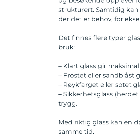
og besøkende opplever lok
strukturert. Samtidig kan
der det er behov, for ek
Det finnes flere typer gl
bruk:
– Klart glass gir maksimal
– Frostet eller sandblåst 
– Røykfarget eller sotet g
– Sikkerhetsglass (herdet
trygg.
Med riktig glass kan en dø
samme tid.