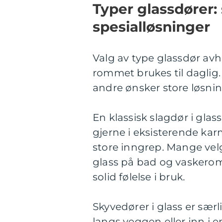
Typer glassdører:
spesialløsninger
Valg av type glassdør avh
rommet brukes til daglig
andre ønsker store løsn
En klassisk slagdør i gla
gjerne i eksisterende kar
store inngrep. Mange velge
glass på bad og vaskerom
solid følelse i bruk.
Skyvedører i glass er særl
langs veggen eller inn i 