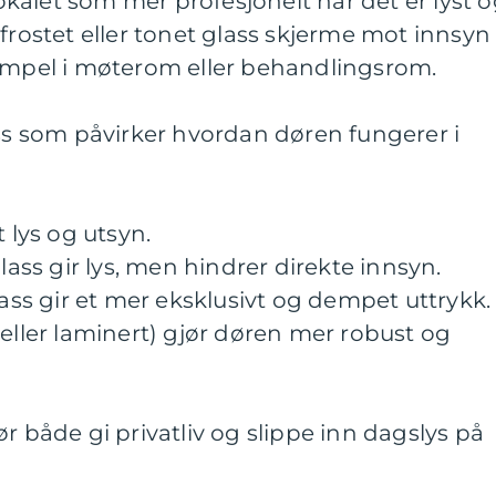
alet som mer profesjonelt når det er lyst 
 frostet eller tonet glass skjerme mot innsyn
sempel i møterom eller behandlingsrom.
ass som påvirker hvordan døren fungerer i
t lys og utsyn.
glass gir lys, men hindrer direkte innsyn.
lass gir et mer eksklusivt og dempet uttrykk.
 eller laminert) gjør døren mer robust og
r både gi privatliv og slippe inn dagslys på