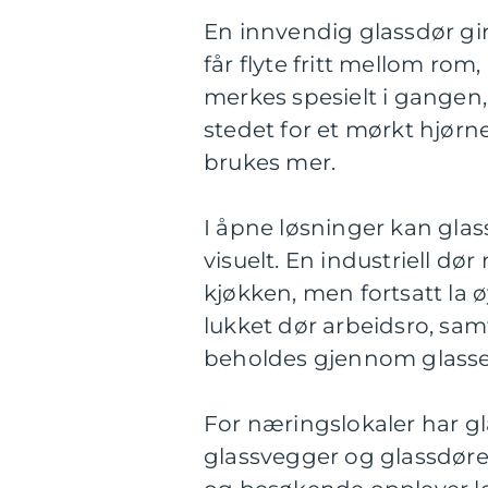
En innvendig glassdør gir
får flyte fritt mellom ro
merkes spesielt i gangen,
stedet for et mørkt hjørn
brukes mer.
I åpne løsninger kan glas
visuelt. En industriell dø
kjøkken, men fortsatt la
lukket dør arbeidsro, sa
beholdes gjennom glasse
For næringslokaler har gl
glassvegger og glassdører