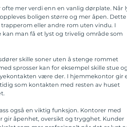
 ofte mer verdi enn en vanlig dørplate. Når l
m, oppleves boligen større og mer åpen. Dette
 trapperom eller andre rom uten vindu. I
e kan man få et lyst og trivelig område som
sdører skille soner uten å stenge rommet
r med sprosser kan for eksempel skille stue o
 øyekontakten være der. I hjemmekontor gir 
mtidig som kontakten med resten av huset
t.
ass også en viktig funksjon. Kontorer med
 gir åpenhet, oversikt og trygghet. Kunder