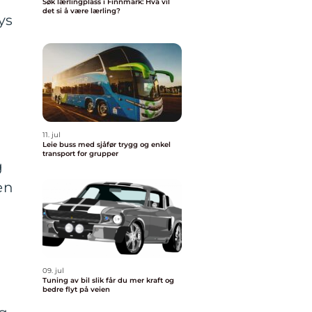
Søk lærlingplass i Finnmark: Hva vil
det si å være lærling?
ys
11. jul
Leie buss med sjåfør trygg og enkel
transport for grupper
g
en
09. jul
Tuning av bil slik får du mer kraft og
bedre flyt på veien