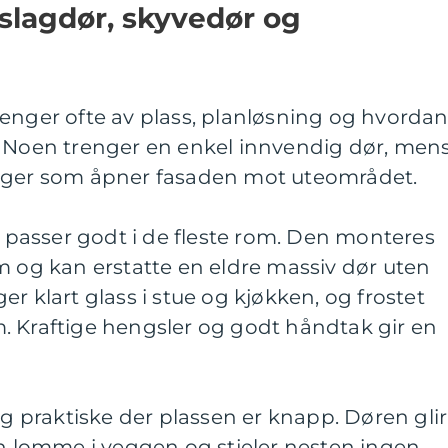
 slagdør, skyvedør og
enger ofte av plass, planløsning og hvorda
. Noen trenger en enkel innvendig dør, men
inger som åpner fasaden mot uteområdet.
ss passer godt i de fleste rom. Den monteres
m og kan erstatte en eldre massiv dør uten
r klart glass i stue og kjøkken, og frostet
. Kraftige hengsler og godt håndtak gir en
ig praktiske der plassen er knapp. Døren glir
en lomme i veggen og stjeler nesten ingen