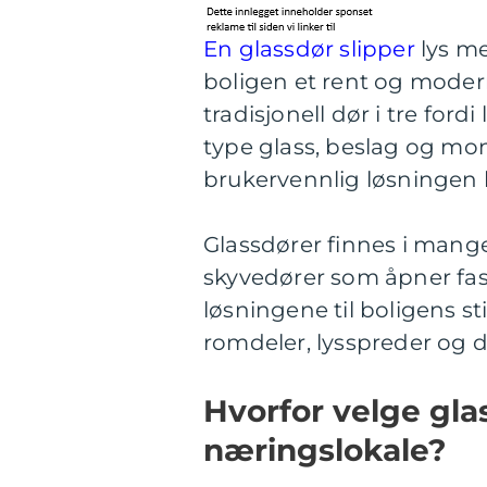
En glassdør slipper
lys me
boligen et rent og moder
tradisjonell dør i tre ford
type glass, beslag og mon
brukervennlig løsningen b
Glassdører finnes i mange 
skyvedører som åpner fasa
løsningene til boligens s
romdeler, lysspreder og 
Hvorfor velge glas
næringslokale?