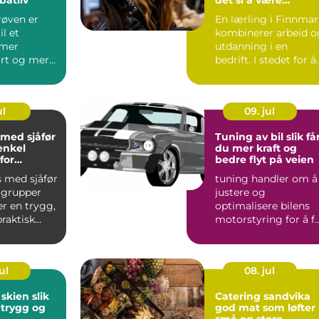
lærling?
røven er
En lærling i Finnmar
il et
kombinerer arbeid o
 mer
utdanning i en
art og mer
bedrift. I stedet for å
båtliv langs
sitte ...
..
ul
09. jul
 med sjåfør
Tuning av bil slik får
enkel
du mer kraft og
for
bedre flyt på veien
s med sjåfør
tuning handler om å
r grupper
justere og
r en trygg,
optimalisere bilens
praktisk
motorstyring for å f
e på. I...
mer kraft, jevnere
gange og...
ul
08. jul
ien slik
Catering sandvika
 trygg og
god mat som løfter
små og store