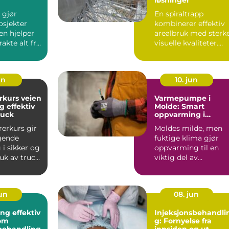
 gjør
En spiraltrapp
sjekter
kombinerer effektiv
en hjelper
arealbruk med sterk
rakte alt fra
visuelle kvaliteter.
er og
Den fungerer både
..
som r...
un
10. jun
rs veien
Varmepumpe i
og effektiv
Molde: Smart
ruck
oppvarming i
krevende
rerkurs gir
Moldes milde, men
vestlandsklima
gende
fuktige klima gjør
i sikker og
oppvarming til en
ruk av truck,
viktig del av
tri, l...
hverdagen. Mange
boliger...
jun
08. jun
ektiv
Injeksjonsbehandli
om
g: Fornyelse fra
behandling
innsiden og ut