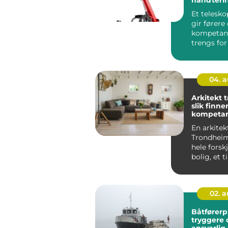
Et telesko
gir førere
kompetan
trengs for
teleskopt
trygg, e...
04. 
Arkitekt 
slik finne
kompetans
og hytte
En arkitekt
Trondheim
hele forsk
bolig, et t
en hytte sk
02. 
Båtfører
tryggere
ansvarlig 