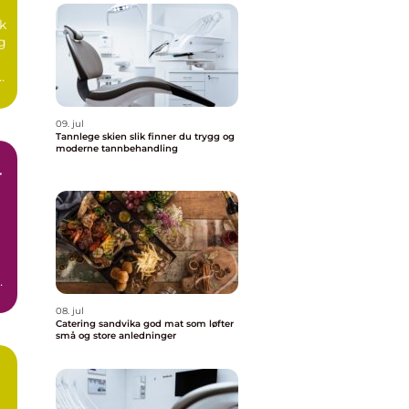
k
g
09. jul
Tannlege skien slik finner du trygg og
moderne tannbehandling
å
08. jul
Catering sandvika god mat som løfter
små og store anledninger