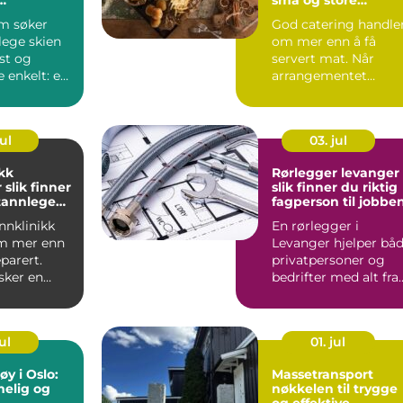
ndling
anledninger
m søker
God catering handle
lege skien
om mer enn å få
st og
servert mat. Når
 enkelt: en
arrangementet
person som
foregår midt i
hverdagen, for ek...
ul
03. jul
kk
Rørlegger levanger
er
slik finner du riktig
 tannlege
fagperson til jobbe
behov
nnklinikk
En rørlegger i
m mer enn
Levanger hjelper bå
eparert.
privatpersoner og
ker en
bedrifter med alt fra
evelse,
små lekkasjer til
store...
ul
01. jul
øy i Oslo:
Massetransport
melig og
nøkkelen til trygge
og effektive