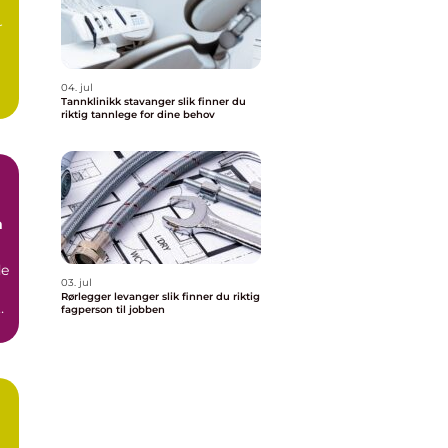
r
04. jul
Tannklinikk stavanger slik finner du
riktig tannlege for dine behov
n
de
03. jul
Rørlegger levanger slik finner du riktig
fagperson til jobben