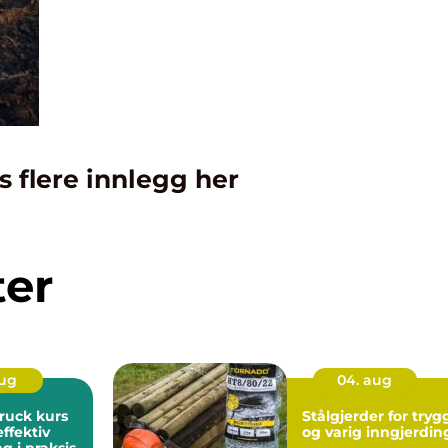
s flere innlegg her
ter
aug
04. aug
ruck kurs
Stålgjerder for tryg
ffektiv
og varig inngjerdin
g i praksis