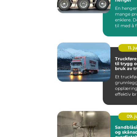
En henger
mange pro
enklere. D
til med å f
hagemøbl
byggemat.
11. j
Truckførerku
til trygg 
bruk av t
Et truckfø
grunnleg
opplæring 
effektiv b
både i indus
09. 
Sandblåsing eff
og skåns
overflate