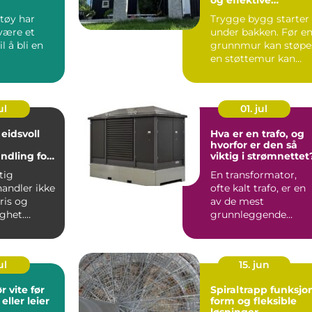
byggeprosjekter
ktøy har
Trygge bygg starter
 være et
under bakken. Før e
il å bli en
grunnmur kan støpe
en støttemur kan
reises eller en gårds..
ul
01. jul
eidsvoll
Hva er en trafo, og
hvorfor er den så
ndling for
viktig i strømnettet
lien
tig
En transformator,
andler ikke
ofte kalt trafo, er en
ris og
av de mest
ighet.
grunnleggende
ker en
byggesteinene i
rut...
strømnettet. Uten ...
ul
15. jun
 vite før
Spiraltrapp funksjon,
eller leier
form og fleksible
løsninger