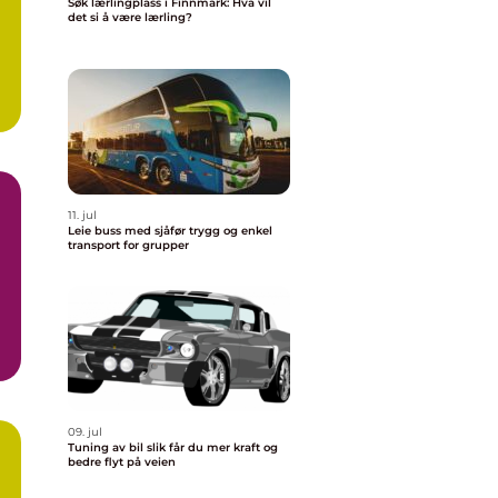
Søk lærlingplass i Finnmark: Hva vil
det si å være lærling?
11. jul
Leie buss med sjåfør trygg og enkel
transport for grupper
n
09. jul
Tuning av bil slik får du mer kraft og
bedre flyt på veien