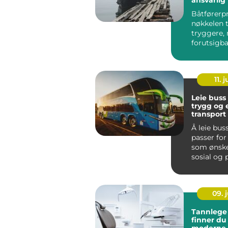
Båtførerp
nøkkelen t
tryggere,
forutsigb
ansvarlig 
norskekys.
11. j
Leie buss
trygg og 
transport 
grupper
Å leie bus
passer fo
som ønske
sosial og 
måte å reis
09. j
Tannlege sk
finner du
moderne