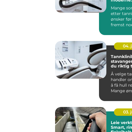
tannbeha
Mange so
etter tann
ønsker før
fremst noe
trygg fag
tar d...
04. j
Tannklini
stavanger slik finn
du riktig
for dine 
Å velge ta
handler o
å få hull r
Mange øns
trygg oppl
oversik...
03. j
Leie verkt
Smart, ri
fleksibelt