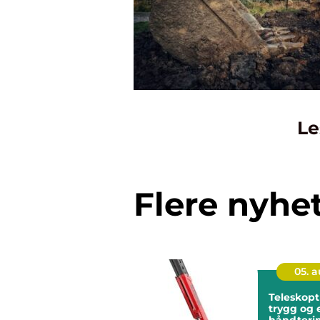
Le
Flere nyhe
05. 
Teleskopt
trygg og e
håndterin