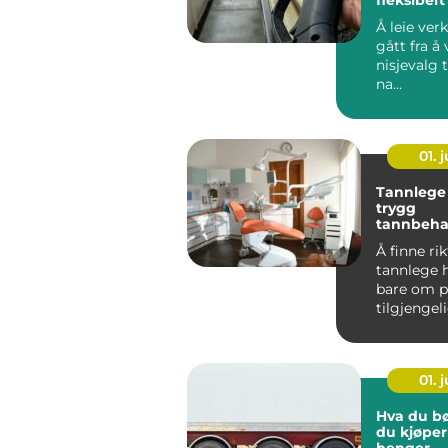
Å leie ver
gått fra å
nisjevalg t
na...
01. j
Tannlege 
trygg
tannbeha
hele fami
Å finne rik
tannlege h
bare om p
tilgjengel
Mange øns
rolig og fo
01. j
Hva du bør
du kjøper 
henger