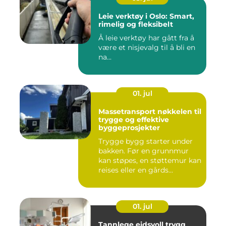
Leie verktøy i Oslo: Smart,
rimelig og fleksibelt
Å leie verktøy har gått fra å
være et nisjevalg til å bli en
na...
01. jul
Massetransport nøkkelen til
trygge og effektive
byggeprosjekter
Trygge bygg starter under
bakken. Før en grunnmur
kan støpes, en støttemur kan
reises eller en gårds...
01. jul
Tannlege eidsvoll trygg