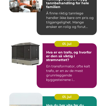
tannbehandling for hele
familien
Å finne riktig tannlege
handler ikke bare om pris og
tilgjengelighet. Mange
ønsker en rolig og forut...
01. jul
Hva er en trafo, og hvorfor
er den så viktig i
strømnettet?
En transformator, ofte kalt
trafo, er en av de mest
grunnleggende
byggesteinene i
strømnettet. Uten ...
01. jul
Hva du bør vite før du