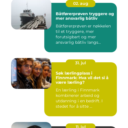
02. aug
Båtførerprøven tryggere og
mer ansvarlig båtliv
Båtførerprøven er nøkkelen
til et tryggere, mer
forutsigbart og mer
ansvarlig båtliv langs
norskekys...
31. jul
Søk lærlingplass i
Finnmark: Hva vil det si å
være lærling?
En lærling i Finnmark
kombinerer arbeid og
utdanning i en bedrift. I
stedet for å sitte ...
11. jul