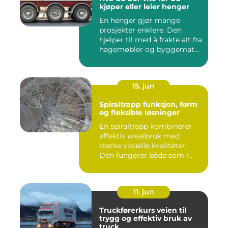
kjøper eller leier henger
En henger gjør mange
prosjekter enklere. Den
hjelper til med å frakte alt fra
hagemøbler og byggemat...
15. jun
Spiraltrapp funksjon, form
og fleksible løsninger
En spiraltrapp kombinerer
effektiv arealbruk med
sterke visuelle kvaliteter.
Den fungerer både som r...
11. jun
Truckførerkurs veien til
trygg og effektiv bruk av
truck