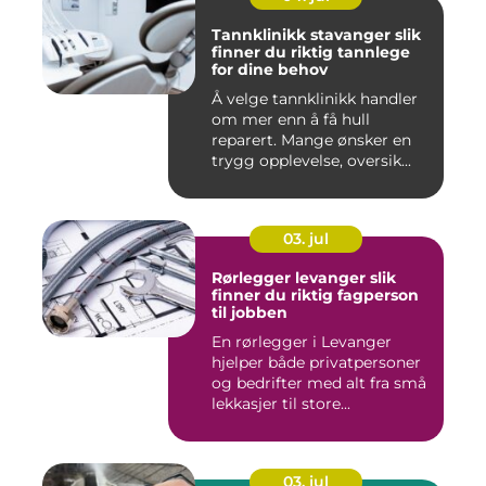
Tannklinikk stavanger slik
finner du riktig tannlege
for dine behov
Å velge tannklinikk handler
om mer enn å få hull
reparert. Mange ønsker en
trygg opplevelse, oversik...
03. jul
Rørlegger levanger slik
finner du riktig fagperson
til jobben
En rørlegger i Levanger
hjelper både privatpersoner
og bedrifter med alt fra små
lekkasjer til store...
03. jul