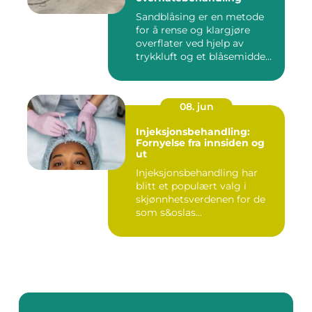
Sandblåsing er en metode
for å rense og klargjøre
overflater ved hjelp av
trykkluft og et blåsemidde...
08. jun
Injeksjonsbehandling:
Fornyelse fra innsiden og
ut
Injeksjonsbehandling har
blitt et populært valg i
skjønnhetsverdenen for de
som s&oslas...