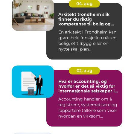
04. aug
Arkitekt trondheim slik
finner du riktig
kompetanse til bolig og
hytte
En arkitekt i Trondheim kan
gjøre hele forskjellen når en
bolig, et tilbygg eller en
hytte skal plan...
02. aug
Hva er accounting, og
hvorfor er det så viktig for
internasjonale selskaper i
norge?
Accounting handler om å
registrere, systematisere og
rapportere tallene som viser
hvordan en virksom...