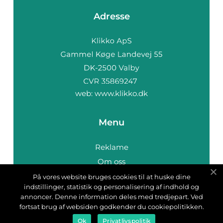
Adresse
web:
www.klikko.dk
Menu
Reklame
Om oss
Cookies
På vores website bruges cookies til at huske dine
indstillinger, statistik og personalisering af indhold og
Kontakt Oss
annoncer. Denne information deles med tredjepart. Ved
Sitemap
fortsat brug af websiden godkender du cookiepolitikken.
Ok
Privatlivspolitik