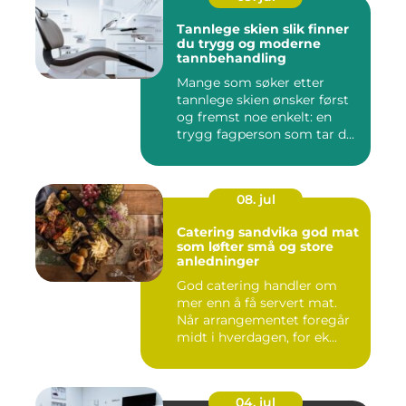
Tannlege skien slik finner
du trygg og moderne
tannbehandling
Mange som søker etter
tannlege skien ønsker først
og fremst noe enkelt: en
trygg fagperson som tar d...
08. jul
Catering sandvika god mat
som løfter små og store
anledninger
God catering handler om
mer enn å få servert mat.
Når arrangementet foregår
midt i hverdagen, for ek...
04. jul