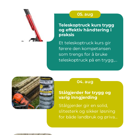
05. aug
Teleskoptruck kurs trygg
og effektiv håndtering i
praksis
Et teleskoptruck kurs gir
førere den kompetansen
som trengs for å bruke
teleskoptruck på en trygg,
e...
04. aug
Stålgjerder for trygg og
varig inngjerding
Stålgjerder gir en solid,
slitesterk og sikker løsning
for både landbruk og priva...