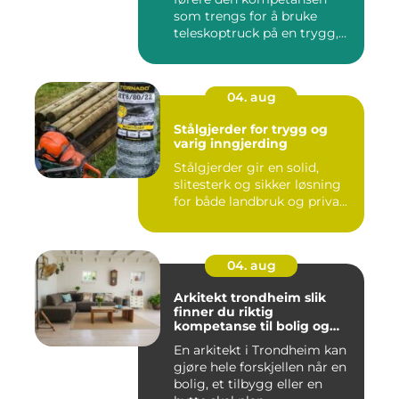
som trengs for å bruke
teleskoptruck på en trygg,
e...
04. aug
Stålgjerder for trygg og
varig inngjerding
Stålgjerder gir en solid,
slitesterk og sikker løsning
for både landbruk og priva...
04. aug
Arkitekt trondheim slik
finner du riktig
kompetanse til bolig og
hytte
En arkitekt i Trondheim kan
gjøre hele forskjellen når en
bolig, et tilbygg eller en