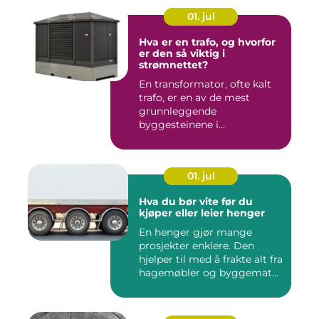
01. jul
Hva er en trafo, og hvorfor
er den så viktig i
strømnettet?
En transformator, ofte kalt
trafo, er en av de mest
grunnleggende
byggesteinene i
strømnettet. Uten ...
01. jul
Hva du bør vite før du
kjøper eller leier henger
En henger gjør mange
prosjekter enklere. Den
hjelper til med å frakte alt fra
hagemøbler og byggemat...