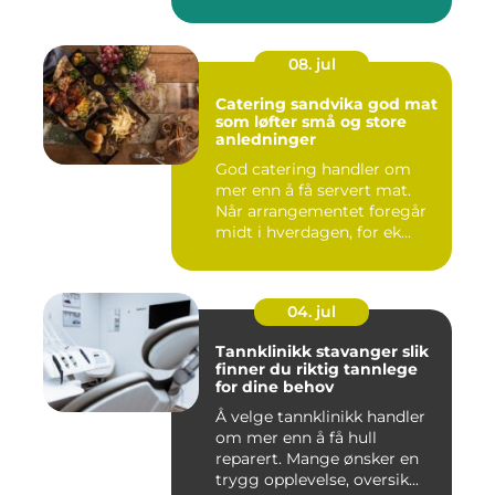
08. jul
Catering sandvika god mat
som løfter små og store
anledninger
God catering handler om
mer enn å få servert mat.
Når arrangementet foregår
midt i hverdagen, for ek...
04. jul
Tannklinikk stavanger slik
finner du riktig tannlege
for dine behov
Å velge tannklinikk handler
om mer enn å få hull
reparert. Mange ønsker en
trygg opplevelse, oversik...