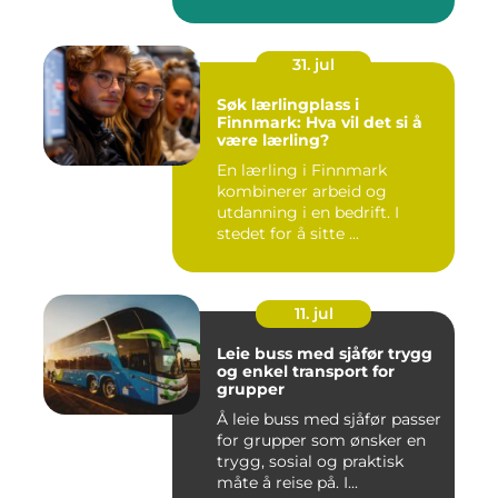
norskekys...
31. jul
Søk lærlingplass i
Finnmark: Hva vil det si å
være lærling?
En lærling i Finnmark
kombinerer arbeid og
utdanning i en bedrift. I
stedet for å sitte ...
11. jul
Leie buss med sjåfør trygg
og enkel transport for
grupper
Å leie buss med sjåfør passer
for grupper som ønsker en
trygg, sosial og praktisk
måte å reise på. I...