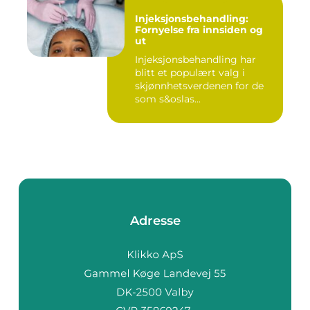
Injeksjonsbehandling:
Fornyelse fra innsiden og
ut
Injeksjonsbehandling har
blitt et populært valg i
skjønnhetsverdenen for de
som s&oslas...
Adresse