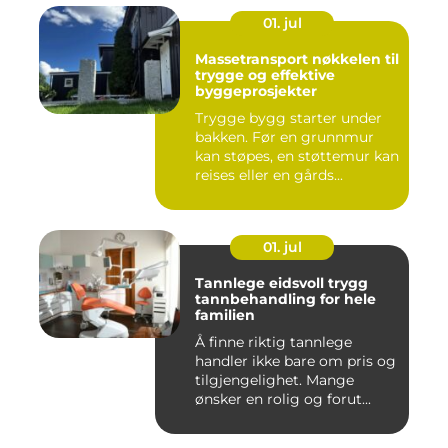
01. jul
Massetransport nøkkelen til
trygge og effektive
byggeprosjekter
Trygge bygg starter under
bakken. Før en grunnmur
kan støpes, en støttemur kan
reises eller en gårds...
01. jul
Tannlege eidsvoll trygg
tannbehandling for hele
familien
Å finne riktig tannlege
handler ikke bare om pris og
tilgjengelighet. Mange
ønsker en rolig og forut...