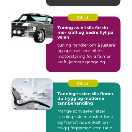
09. jul
Tuning av bil slik får du
mer kraft og bedre flyt på
veien
tuning handler om å justere
og optimalisere bilens
motorstyring for å få mer
kraft, jevnere gange og...
09. jul
Tannlege skien slik finner
du trygg og moderne
tannbehandling
Mange som søker etter
tannlege skien ønsker først
og fremst noe enkelt: en
trygg fagperson som tar d...