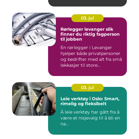
03. jul
Rørlegger levanger slik
finner du riktig fagperson
til jobben
En rørlegger i Levanger
hjelper både privatpersoner
og bedrifter med alt fra små
lekkasjer til store...
03. jul
Leie verktøy i Oslo: Smart,
rimelig og fleksibelt
Å leie verktøy har gått fra å
være et nisjevalg til å bli en
na...