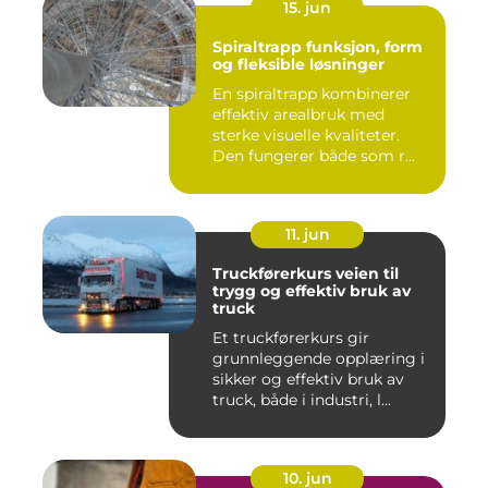
15. jun
Spiraltrapp funksjon, form
og fleksible løsninger
En spiraltrapp kombinerer
effektiv arealbruk med
sterke visuelle kvaliteter.
Den fungerer både som r...
11. jun
Truckførerkurs veien til
trygg og effektiv bruk av
truck
Et truckførerkurs gir
grunnleggende opplæring i
sikker og effektiv bruk av
truck, både i industri, l...
10. jun