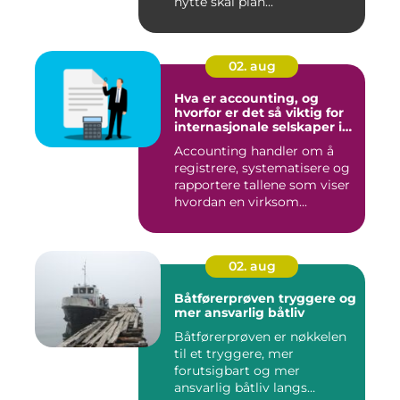
hytte skal plan...
02. aug
Hva er accounting, og
hvorfor er det så viktig for
internasjonale selskaper i
norge?
Accounting handler om å
registrere, systematisere og
rapportere tallene som viser
hvordan en virksom...
02. aug
Båtførerprøven tryggere og
mer ansvarlig båtliv
Båtførerprøven er nøkkelen
til et tryggere, mer
forutsigbart og mer
ansvarlig båtliv langs