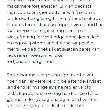
regnskapsførere er å hjelpe dem med å
maksimere fortjenesten. Slik en bedrifts
regnskapsbyrå gjør dette er ved å se på et
lands skatteregler og finne måter å bruke det
til deres fordel. For eksempel, hvis et land har
skatteregler som gir veldig sjenerøse
skattefradrag for veldedige donasjoner, kan
en regnskapsfører anbefale selskapet å gi
mer til veldedighet slik at skatten deres kan
reduseres, noe som vil øke
fortjenestemarginene.
En virksomhets regnskapsførers jobb kan
noen ganger være veldig belastende. Hvis et
land endrer mange av sine regler veldig
raskt, kan det være veldig hardt arbeid å se
gjennom de nye reglene og endre hvordan
selskapet opererer slik at de ikke blir