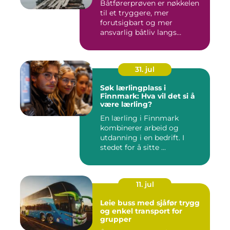
Båtførerprøven er nøkkelen
til et tryggere, mer
forutsigbart og mer
ansvarlig båtliv langs
norskekys...
31. jul
Søk lærlingplass i
Finnmark: Hva vil det si å
være lærling?
En lærling i Finnmark
kombinerer arbeid og
utdanning i en bedrift. I
stedet for å sitte ...
11. jul
Leie buss med sjåfør trygg
og enkel transport for
grupper