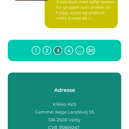
Å leie buss med sjåfør passer
for grupper som ønsker en
trygg, sosial og praktisk
måte å reise på. I...
1
2
3
4
…
30
Adresse