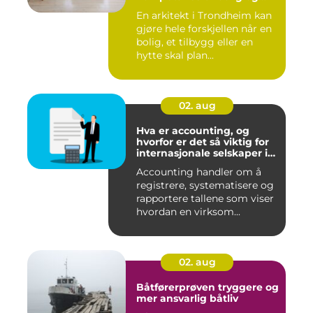
hytte
En arkitekt i Trondheim kan
gjøre hele forskjellen når en
bolig, et tilbygg eller en
hytte skal plan...
02. aug
Hva er accounting, og
hvorfor er det så viktig for
internasjonale selskaper i
norge?
Accounting handler om å
registrere, systematisere og
rapportere tallene som viser
hvordan en virksom...
02. aug
Båtførerprøven tryggere og
mer ansvarlig båtliv