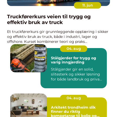
11. jun
Truckførerkurs veien til trygg og
effektiv bruk av truck
Et truckførerkurs gir grunnleggende opplæring i sikker
og effektiv bruk av truck, både i industri, lager og
offshore. Kurset kombinerer teori og praks...
04. aug
Stålgjerder for trygg og
varig inngjerding
Stålgjerder gir en solid,
slitesterk og sikker løsning
for både landbruk og priva...
04. aug
Arkitekt trondheim slik
finner du riktig
kompetanse til bolig og