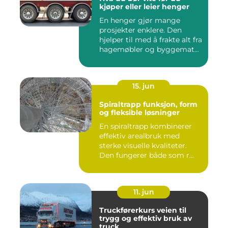
kjøper eller leier henger
En henger gjør mange
prosjekter enklere. Den
hjelper til med å frakte alt fra
hagemøbler og byggemat...
15. jun
Spiraltrapp funksjon, form
og fleksible løsninger
En spiraltrapp kombinerer
effektiv arealbruk med
sterke visuelle kvaliteter.
Den fungerer både som r...
11. jun
Truckførerkurs veien til
trygg og effektiv bruk av
truck