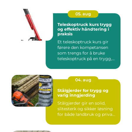
05. aug
Teleskoptruck kurs trygg
og effektiv håndtering i
praksis
Et teleskoptruck kurs gir
førere den kompetansen
som trengs for å bruke
teleskoptruck på en trygg,
e...
04. aug
Stålgjerder for trygg og
varig inngjerding
Stålgjerder gir en solid,
slitesterk og sikker løsning
for både landbruk og priva...