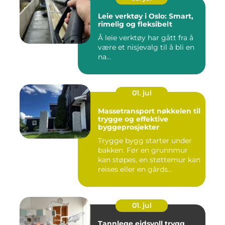
Leie verktøy i Oslo: Smart,
rimelig og fleksibelt
Å leie verktøy har gått fra å
være et nisjevalg til å bli en
na...
01. jul
Massetransport nøkkelen til
trygge og effektive
byggeprosjekter
Trygge bygg starter under
bakken. Før en grunnmur
kan støpes, en støttemur kan
reises eller en gårds...
01. jul
Tannlege eidsvoll trygg