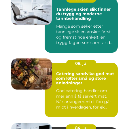
Tannlege skien slik finner
du trygg og moderne
tannbehandling
Mange som søker etter
tannlege skien ønsker først
og fremst noe enkelt: en
trygg fagperson som tar d...
08. jul
Catering sandvika god mat
som løfter små og store
anledninger
God catering handler om
mer enn å få servert mat.
Når arrangementet foregår
midt i hverdagen, for ek...
04. jul