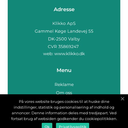
Adresse
web:
www.klikko.dk
Menu
Reklame
Om oss
Cookies
På vores website bruges cookies til at huske dine
indstillinger, statistik og personalisering af indhold og
Kontakt Oss
annoncer. Denne information deles med tredjepart. Ved
Sitemap
fortsat brug af websiden godkender du cookiepolitikken.
Ok
Privatlivspolitik