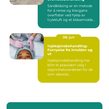
Sandblåsing er en metode
for å rense og klargjøre
overflater ved hjelp av
trykkluft og et blåsemidde...
08. jun
Injeksjonsbehandling:
Fornyelse fra innsiden og
ut
Injeksjonsbehandling har
blitt et populært valg i
skjønnhetsverdenen for de
som s&oslas...