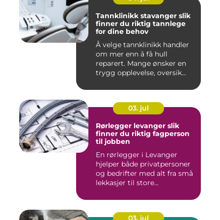
Tannklinikk stavanger slik
finner du riktig tannlege
for dine behov
Å velge tannklinikk handler
om mer enn å få hull
reparert. Mange ønsker en
trygg opplevelse, oversik...
03. jul
Rørlegger levanger slik
finner du riktig fagperson
til jobben
En rørlegger i Levanger
hjelper både privatpersoner
og bedrifter med alt fra små
lekkasjer til store...
03. jul