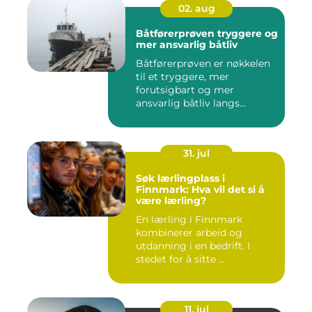
02. aug
Båtførerprøven tryggere og
mer ansvarlig båtliv
Båtførerprøven er nøkkelen
til et tryggere, mer
forutsigbart og mer
ansvarlig båtliv langs
norskekys...
31. jul
Søk lærlingplass i
Finnmark: Hva vil det si å
være lærling?
En lærling i Finnmark
kombinerer arbeid og
utdanning i en bedrift. I
stedet for å sitte ...
11. jul