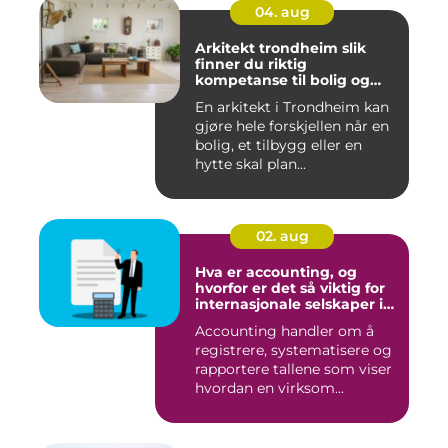
04. aug
Arkitekt trondheim slik
finner du riktig
kompetanse til bolig og
hytte
En arkitekt i Trondheim kan
gjøre hele forskjellen når en
bolig, et tilbygg eller en
hytte skal plan...
02. aug
Hva er accounting, og
hvorfor er det så viktig for
internasjonale selskaper i
norge?
Accounting handler om å
registrere, systematisere og
rapportere tallene som viser
hvordan en virksom...