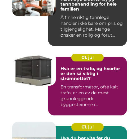
tannbehandling for hele
familien
Å finne riktig tannlege
handler ikke bare om pris og
tilgjengelighet. Mange
ønsker en rolig og forut...
01. jul
Hva er en trafo, og hvorfor
er den så viktig i
strømnettet?
En transformator, ofte kalt
trafo, er en av de mest
grunnleggende
byggesteinene i
strømnettet. Uten ...
01. jul
Hva du bør vite før du