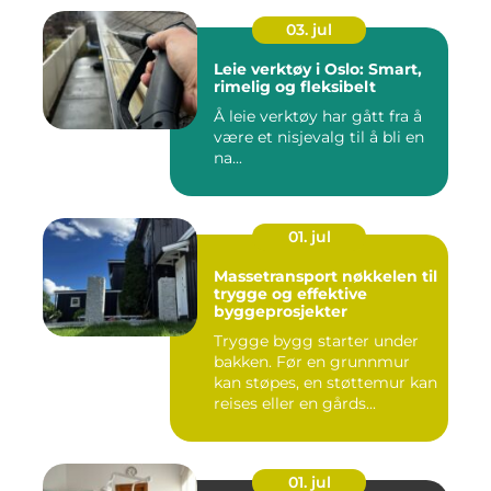
03. jul
Leie verktøy i Oslo: Smart,
rimelig og fleksibelt
Å leie verktøy har gått fra å
være et nisjevalg til å bli en
na...
01. jul
Massetransport nøkkelen til
trygge og effektive
byggeprosjekter
Trygge bygg starter under
bakken. Før en grunnmur
kan støpes, en støttemur kan
reises eller en gårds...
01. jul