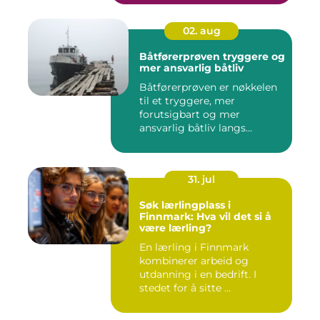
02. aug
Båtførerprøven tryggere og
mer ansvarlig båtliv
Båtførerprøven er nøkkelen
til et tryggere, mer
forutsigbart og mer
ansvarlig båtliv langs
norskekys...
31. jul
Søk lærlingplass i
Finnmark: Hva vil det si å
være lærling?
En lærling i Finnmark
kombinerer arbeid og
utdanning i en bedrift. I
stedet for å sitte ...