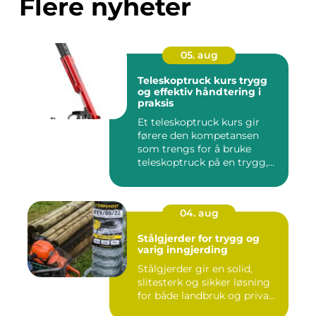
Flere nyheter
05. aug
Teleskoptruck kurs trygg
og effektiv håndtering i
praksis
Et teleskoptruck kurs gir
førere den kompetansen
som trengs for å bruke
teleskoptruck på en trygg,
e...
04. aug
Stålgjerder for trygg og
varig inngjerding
Stålgjerder gir en solid,
slitesterk og sikker løsning
for både landbruk og priva...