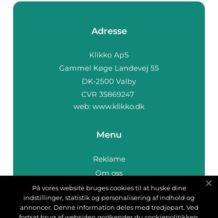
Adresse
web:
www.klikko.dk
Menu
Reklame
Om oss
Cookies
På vores website bruges cookies til at huske dine
indstillinger, statistik og personalisering af indhold og
Kontakt Oss
annoncer. Denne information deles med tredjepart. Ved
Sitemap
fortsat brug af websiden godkender du cookiepolitikken.