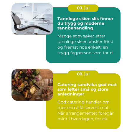
09. jul
Tannlege skien slik finner
du trygg og moderne
tannbehandling
Mange som søker etter
tannlege skien ønsker først
og fremst noe enkelt: en
trygg fagperson som tar d...
08. jul
Catering sandvika god mat
som løfter små og store
anledninger
God catering handler om
mer enn å få servert mat.
Når arrangementet foregår
midt i hverdagen, for ek...