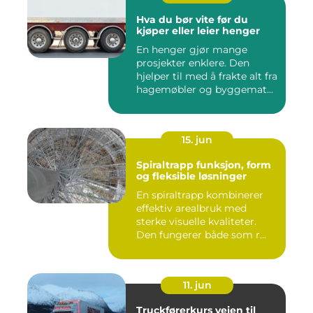
Hva du bør vite før du
kjøper eller leier henger
En henger gjør mange
prosjekter enklere. Den
hjelper til med å frakte alt fra
hagemøbler og byggemat...
15. jun
Spiraltrapp funksjon, form
og fleksible løsninger
En spiraltrapp kombinerer
effektiv arealbruk med
sterke visuelle kvaliteter.
Den fungerer både som r...
11. jun
Truckførerkurs veien til