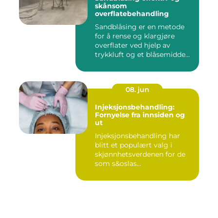
skånsom
overflatebehandling
Sandblåsing er en metode
for å rense og klargjøre
overflater ved hjelp av
trykkluft og et blåsemidde...
08. jun
Injeksjonsbehandling:
Fornyelse fra innsiden og
ut
Injeksjonsbehandling har
blitt et populært valg i
skjønnhetsverdenen for de
som s&oslas...