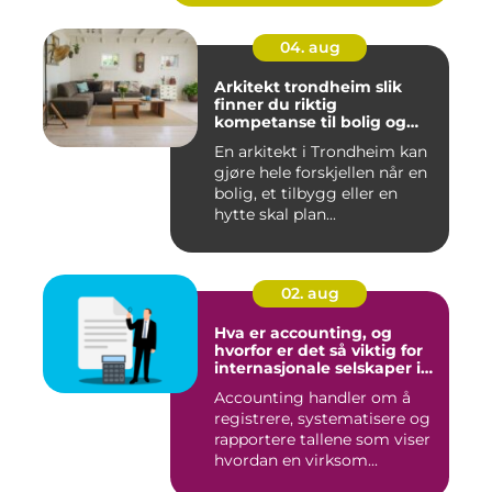
04. aug
Arkitekt trondheim slik
finner du riktig
kompetanse til bolig og
hytte
En arkitekt i Trondheim kan
gjøre hele forskjellen når en
bolig, et tilbygg eller en
hytte skal plan...
02. aug
Hva er accounting, og
hvorfor er det så viktig for
internasjonale selskaper i
norge?
Accounting handler om å
registrere, systematisere og
rapportere tallene som viser
hvordan en virksom...