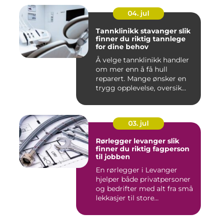
04. jul
Tannklinikk stavanger slik
finner du riktig tannlege
for dine behov
Å velge tannklinikk handler
om mer enn å få hull
reparert. Mange ønsker en
trygg opplevelse, oversik...
03. jul
Rørlegger levanger slik
finner du riktig fagperson
til jobben
En rørlegger i Levanger
hjelper både privatpersoner
og bedrifter med alt fra små
lekkasjer til store...