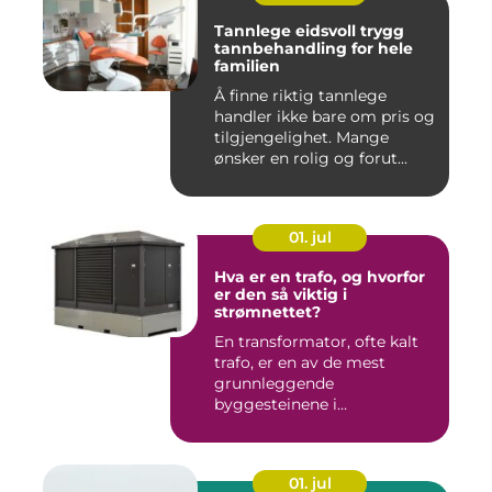
Tannlege eidsvoll trygg
tannbehandling for hele
familien
Å finne riktig tannlege
handler ikke bare om pris og
tilgjengelighet. Mange
ønsker en rolig og forut...
01. jul
Hva er en trafo, og hvorfor
er den så viktig i
strømnettet?
En transformator, ofte kalt
trafo, er en av de mest
grunnleggende
byggesteinene i
strømnettet. Uten ...
01. jul