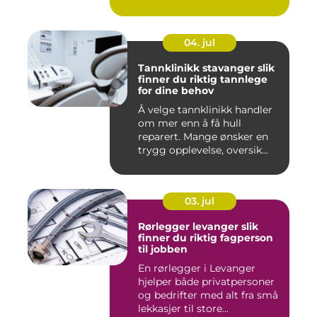
04. jul
Tannklinikk stavanger slik
finner du riktig tannlege
for dine behov
Å velge tannklinikk handler
om mer enn å få hull
reparert. Mange ønsker en
trygg opplevelse, oversik...
03. jul
Rørlegger levanger slik
finner du riktig fagperson
til jobben
En rørlegger i Levanger
hjelper både privatpersoner
og bedrifter med alt fra små
lekkasjer til store...