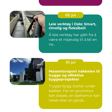
03. jul
Leie verktøy i Oslo: Smart,
rimelig og fleksibelt
Å leie verktøy har gått fra å
være et nisjevalg til å bli en
na...
01. jul
Massetransport nøkkelen til
trygge og effektive
byggeprosjekter
Trygge bygg starter under
bakken. Før en grunnmur
kan støpes, en støttemur kan
reises eller en gårds...