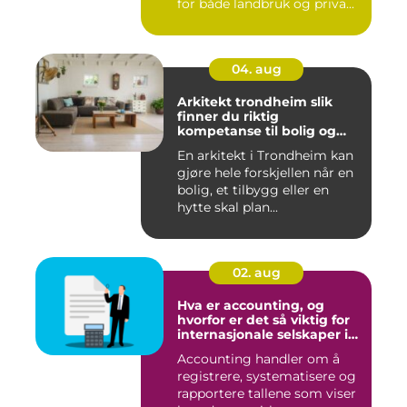
for både landbruk og priva...
04. aug
Arkitekt trondheim slik
finner du riktig
kompetanse til bolig og
hytte
En arkitekt i Trondheim kan
gjøre hele forskjellen når en
bolig, et tilbygg eller en
hytte skal plan...
02. aug
Hva er accounting, og
hvorfor er det så viktig for
internasjonale selskaper i
norge?
Accounting handler om å
registrere, systematisere og
rapportere tallene som viser