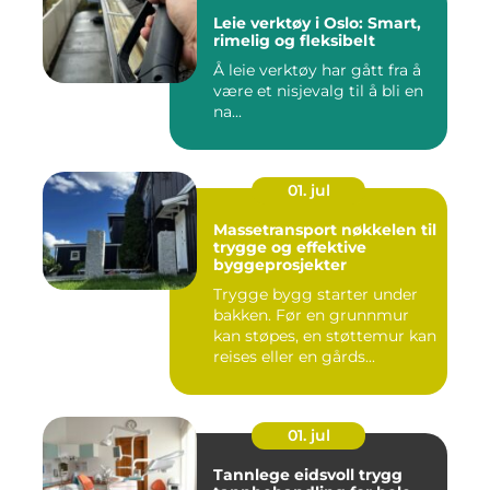
Leie verktøy i Oslo: Smart,
rimelig og fleksibelt
Å leie verktøy har gått fra å
være et nisjevalg til å bli en
na...
01. jul
Massetransport nøkkelen til
trygge og effektive
byggeprosjekter
Trygge bygg starter under
bakken. Før en grunnmur
kan støpes, en støttemur kan
reises eller en gårds...
01. jul
Tannlege eidsvoll trygg