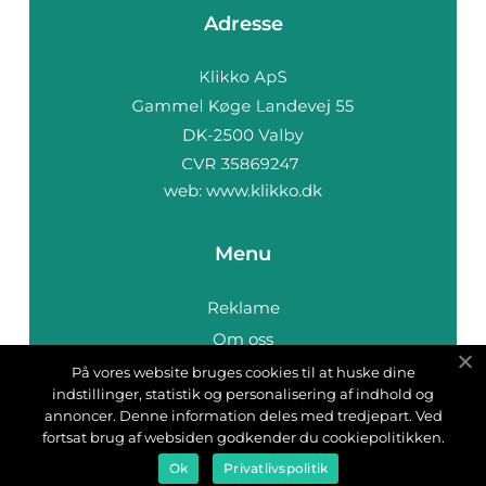
Adresse
web:
www.klikko.dk
Menu
Reklame
Om oss
Cookies
På vores website bruges cookies til at huske dine
indstillinger, statistik og personalisering af indhold og
Kontakt Oss
annoncer. Denne information deles med tredjepart. Ved
Sitemap
fortsat brug af websiden godkender du cookiepolitikken.
Ok
Privatlivspolitik