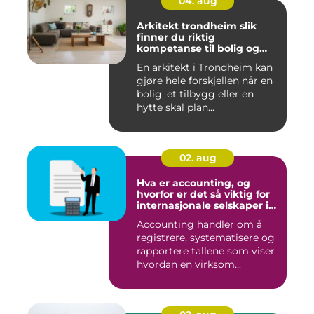
04. aug
Arkitekt trondheim slik
finner du riktig
kompetanse til bolig og
hytte
En arkitekt i Trondheim kan
gjøre hele forskjellen når en
bolig, et tilbygg eller en
hytte skal plan...
02. aug
Hva er accounting, og
hvorfor er det så viktig for
internasjonale selskaper i
norge?
Accounting handler om å
registrere, systematisere og
rapportere tallene som viser
hvordan en virksom...