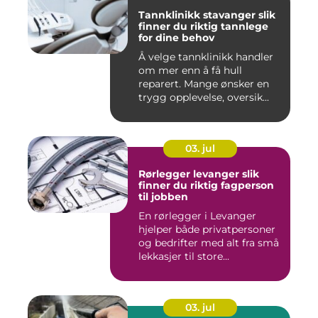
Tannklinikk stavanger slik
finner du riktig tannlege
for dine behov
Å velge tannklinikk handler
om mer enn å få hull
reparert. Mange ønsker en
trygg opplevelse, oversik...
03. jul
Rørlegger levanger slik
finner du riktig fagperson
til jobben
En rørlegger i Levanger
hjelper både privatpersoner
og bedrifter med alt fra små
lekkasjer til store...
03. jul