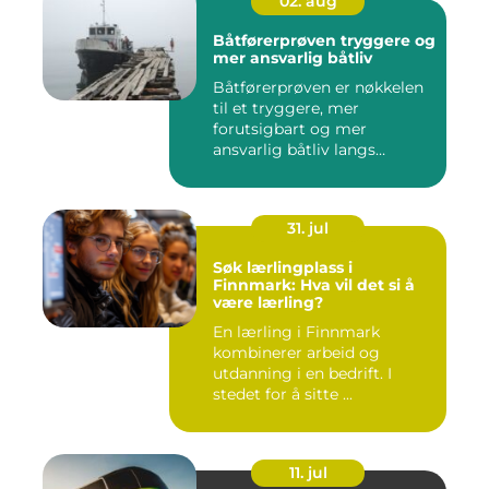
02. aug
Båtførerprøven tryggere og
mer ansvarlig båtliv
Båtførerprøven er nøkkelen
til et tryggere, mer
forutsigbart og mer
ansvarlig båtliv langs
norskekys...
31. jul
Søk lærlingplass i
Finnmark: Hva vil det si å
være lærling?
En lærling i Finnmark
kombinerer arbeid og
utdanning i en bedrift. I
stedet for å sitte ...
11. jul