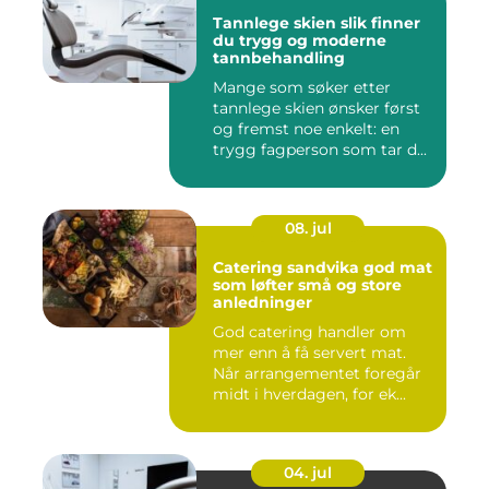
Tannlege skien slik finner
du trygg og moderne
tannbehandling
Mange som søker etter
tannlege skien ønsker først
og fremst noe enkelt: en
trygg fagperson som tar d...
08. jul
Catering sandvika god mat
som løfter små og store
anledninger
God catering handler om
mer enn å få servert mat.
Når arrangementet foregår
midt i hverdagen, for ek...
04. jul