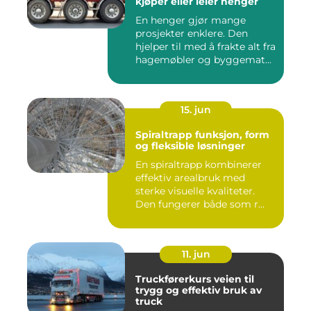
kjøper eller leier henger
En henger gjør mange
prosjekter enklere. Den
hjelper til med å frakte alt fra
hagemøbler og byggemat...
15. jun
Spiraltrapp funksjon, form
og fleksible løsninger
En spiraltrapp kombinerer
effektiv arealbruk med
sterke visuelle kvaliteter.
Den fungerer både som r...
11. jun
Truckførerkurs veien til
trygg og effektiv bruk av
truck