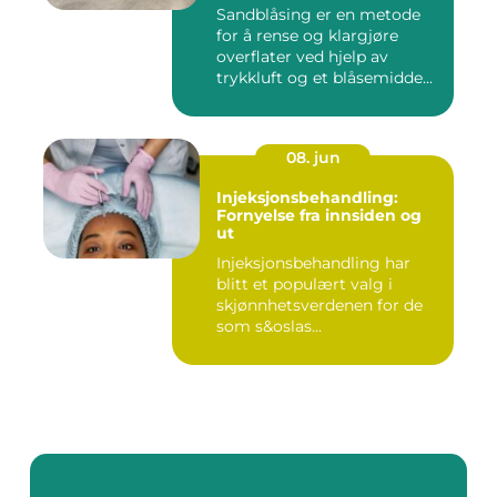
Sandblåsing er en metode
for å rense og klargjøre
overflater ved hjelp av
trykkluft og et blåsemidde...
08. jun
Injeksjonsbehandling:
Fornyelse fra innsiden og
ut
Injeksjonsbehandling har
blitt et populært valg i
skjønnhetsverdenen for de
som s&oslas...