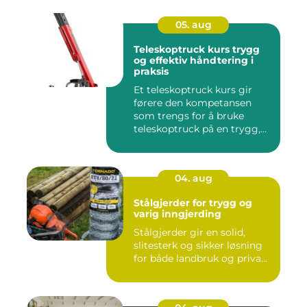
05. aug
Teleskoptruck kurs trygg
og effektiv håndtering i
praksis
Et teleskoptruck kurs gir
førere den kompetansen
som trengs for å bruke
teleskoptruck på en trygg,
e...
04. aug
Stålgjerder for trygg og
varig inngjerding
Stålgjerder gir en solid,
slitesterk og sikker løsning
for både landbruk og priva...