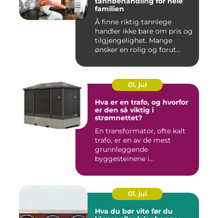
tannbehandling for hele
familien
Å finne riktig tannlege
handler ikke bare om pris og
tilgjengelighet. Mange
ønsker en rolig og forut...
01. jul
Hva er en trafo, og hvorfor
er den så viktig i
strømnettet?
En transformator, ofte kalt
trafo, er en av de mest
grunnleggende
byggesteinene i
strømnettet. Uten ...
01. jul
Hva du bør vite før du