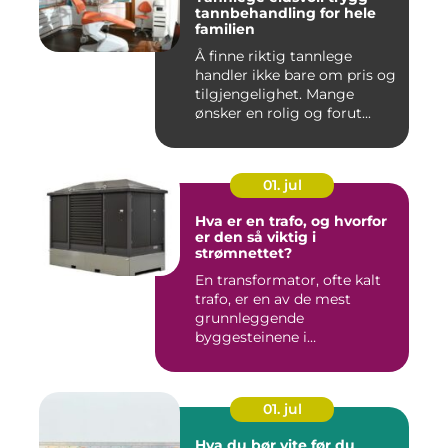
tannbehandling for hele
familien
Å finne riktig tannlege
handler ikke bare om pris og
tilgjengelighet. Mange
ønsker en rolig og forut...
01. jul
Hva er en trafo, og hvorfor
er den så viktig i
strømnettet?
En transformator, ofte kalt
trafo, er en av de mest
grunnleggende
byggesteinene i
strømnettet. Uten ...
01. jul
Hva du bør vite før du