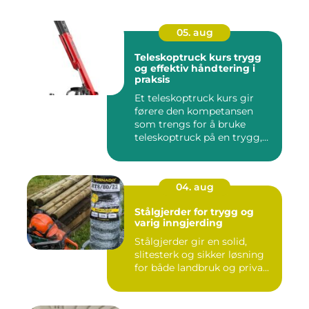
05. aug
Teleskoptruck kurs trygg
og effektiv håndtering i
praksis
Et teleskoptruck kurs gir
førere den kompetansen
som trengs for å bruke
teleskoptruck på en trygg,
e...
04. aug
Stålgjerder for trygg og
varig inngjerding
Stålgjerder gir en solid,
slitesterk og sikker løsning
for både landbruk og priva...