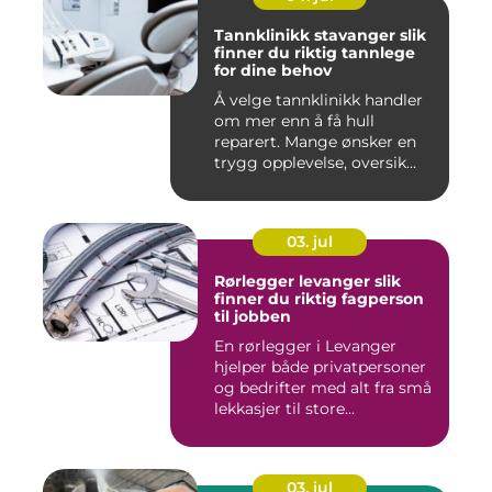
Tannklinikk stavanger slik
finner du riktig tannlege
for dine behov
Å velge tannklinikk handler
om mer enn å få hull
reparert. Mange ønsker en
trygg opplevelse, oversik...
03. jul
Rørlegger levanger slik
finner du riktig fagperson
til jobben
En rørlegger i Levanger
hjelper både privatpersoner
og bedrifter med alt fra små
lekkasjer til store...
03. jul