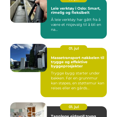
Leie verktøy i Oslo: Smart,
rimelig og fleksibelt
Å leie verktøy har gått fra å
være et nisjevalg til å bli en
na...
01. jul
Massetransport nøkkelen til
trygge og effektive
byggeprosjekter
Trygge bygg starter under
bakken. Før en grunnmur
kan støpes, en støttemur kan
reises eller en gårds...
01. jul
Tannlege eidsvoll trygg