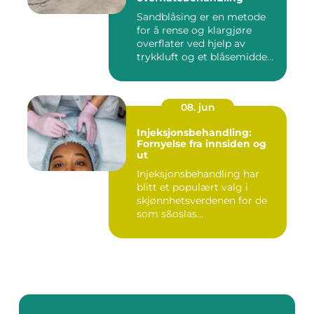
Sandblåsing er en metode
for å rense og klargjøre
overflater ved hjelp av
trykkluft og et blåsemidde...
08. jun
Injeksjonsbehandling:
Fornyelse fra innsiden og
ut
Injeksjonsbehandling har
blitt et populært valg i
skjønnhetsverdenen for de
som s&oslas...