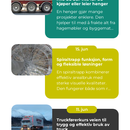
kjøper eller leier henger
En henger gjør mange
prosjekter enklere. Den
hjelper til med å frakte alt fra
hagemøbler og byggemat...
15. jun
Spiraltrapp funksjon, form
og fleksible løsninger
En spiraltrapp kombinerer
effektiv arealbruk med
sterke visuelle kvaliteter.
Den fungerer både som r...
11. jun
Truckførerkurs veien til
trygg og effektiv bruk av
truck