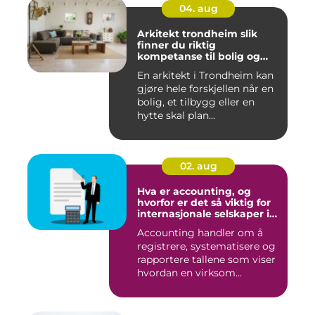
04. aug
Arkitekt trondheim slik
finner du riktig
kompetanse til bolig og
hytte
En arkitekt i Trondheim kan
gjøre hele forskjellen når en
bolig, et tilbygg eller en
hytte skal plan...
02. aug
Hva er accounting, og
hvorfor er det så viktig for
internasjonale selskaper i
norge?
Accounting handler om å
registrere, systematisere og
rapportere tallene som viser
hvordan en virksom...