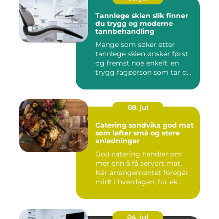
Tannlege skien slik finner
du trygg og moderne
tannbehandling
Mange som søker etter
tannlege skien ønsker først
og fremst noe enkelt: en
trygg fagperson som tar d...
08. jul
Catering sandvika god mat
som løfter små og store
anledninger
God catering handler om
mer enn å få servert mat.
Når arrangementet foregår
midt i hverdagen, for ek...
04. jul