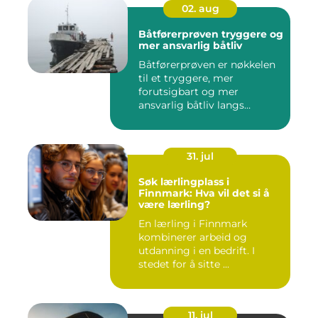
02. aug
Båtførerprøven tryggere og
mer ansvarlig båtliv
Båtførerprøven er nøkkelen
til et tryggere, mer
forutsigbart og mer
ansvarlig båtliv langs
norskekys...
31. jul
Søk lærlingplass i
Finnmark: Hva vil det si å
være lærling?
En lærling i Finnmark
kombinerer arbeid og
utdanning i en bedrift. I
stedet for å sitte ...
11. jul