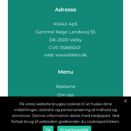
Adresse
web:
www.klikko.dk
Menu
Reklame
Om oss
Cookies
På vores website bruges cookies til at huske dine
indstillinger, statistik og personalisering af indhold og
Kontakt Oss
annoncer. Denne information deles med tredjepart. Ved
Sitemap
fortsat brug af websiden godkender du cookiepolitikken.
Ok
Privatlivspolitik