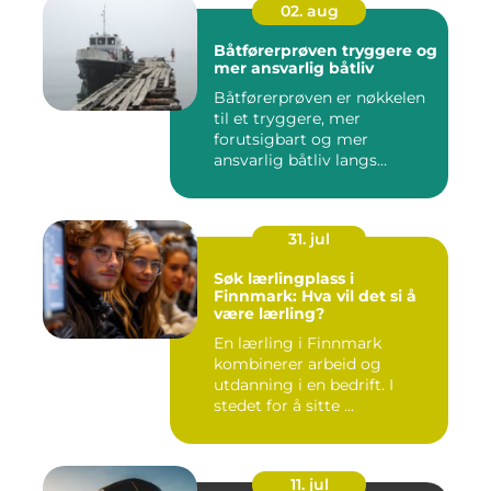
02. aug
Båtførerprøven tryggere og
mer ansvarlig båtliv
Båtførerprøven er nøkkelen
til et tryggere, mer
forutsigbart og mer
ansvarlig båtliv langs
norskekys...
31. jul
Søk lærlingplass i
Finnmark: Hva vil det si å
være lærling?
En lærling i Finnmark
kombinerer arbeid og
utdanning i en bedrift. I
stedet for å sitte ...
11. jul