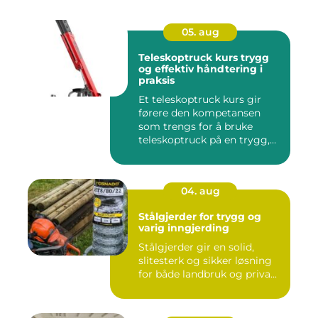
05. aug
Teleskoptruck kurs trygg
og effektiv håndtering i
praksis
Et teleskoptruck kurs gir
førere den kompetansen
som trengs for å bruke
teleskoptruck på en trygg,
e...
04. aug
Stålgjerder for trygg og
varig inngjerding
Stålgjerder gir en solid,
slitesterk og sikker løsning
for både landbruk og priva...