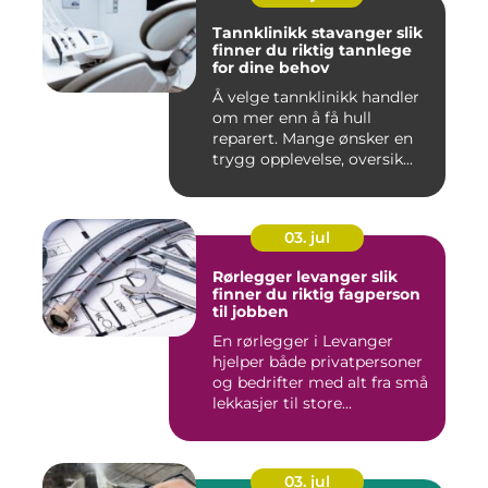
Tannklinikk stavanger slik
finner du riktig tannlege
for dine behov
Å velge tannklinikk handler
om mer enn å få hull
reparert. Mange ønsker en
trygg opplevelse, oversik...
03. jul
Rørlegger levanger slik
finner du riktig fagperson
til jobben
En rørlegger i Levanger
hjelper både privatpersoner
og bedrifter med alt fra små
lekkasjer til store...
03. jul