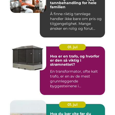
tannbehandling for hele
familien
Å finne riktig tannlege
handler ikke bare om pris og
tilgjengelighet. Mange
ønsker en rolig og forut...
01. jul
Hva er en trafo, og hvorfor
er den så viktig i
strømnettet?
En transformator, ofte kalt
trafo, er en av de mest
grunnleggende
byggesteinene i
strømnettet. Uten ...
01. jul
Hva du bør vite før du