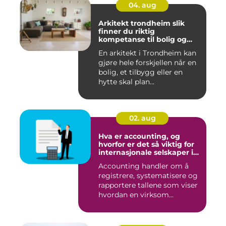
04. aug
Arkitekt trondheim slik
finner du riktig
kompetanse til bolig og
hytte
En arkitekt i Trondheim kan
gjøre hele forskjellen når en
bolig, et tilbygg eller en
hytte skal plan...
02. aug
Hva er accounting, og
hvorfor er det så viktig for
internasjonale selskaper i
norge?
Accounting handler om å
registrere, systematisere og
rapportere tallene som viser
hvordan en virksom...