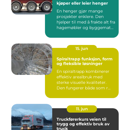
kjøper eller leier henger
En henger gjør mange
prosjekter enklere. Den
hjelper til med å frakte alt fra
hagemøbler og byggemat...
15. jun
Spiraltrapp funksjon, form
og fleksible løsninger
En spiraltrapp kombinerer
effektiv arealbruk med
sterke visuelle kvaliteter.
Den fungerer både som r...
11. jun
Truckførerkurs veien til
trygg og effektiv bruk av
truck