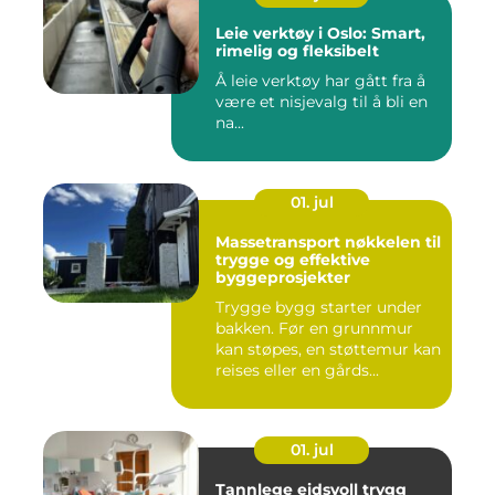
Leie verktøy i Oslo: Smart,
rimelig og fleksibelt
Å leie verktøy har gått fra å
være et nisjevalg til å bli en
na...
01. jul
Massetransport nøkkelen til
trygge og effektive
byggeprosjekter
Trygge bygg starter under
bakken. Før en grunnmur
kan støpes, en støttemur kan
reises eller en gårds...
01. jul
Tannlege eidsvoll trygg