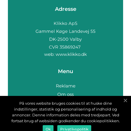
Adresse
web:
www.klikko.dk
Menu
Reklame
Om oss
Cookies
På vores website bruges cookies til at huske dine
indstillinger, statistik og personalisering af indhold og
Kontakt Oss
annoncer. Denne information deles med tredjepart. Ved
Sitemap
fortsat brug af websiden godkender du cookiepolitikken.
Ok
Privatlivspolitik