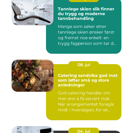
Tannlege skien slik finner
du trygg og moderne
tannbehandling
Mange som søker etter
tannlege skien ønsker først
og fremst noe enkelt: en
trygg fagperson som tar d...
08. jul
Catering sandvika god mat
som løfter små og store
anledninger
God catering handler om
mer enn å få servert mat.
Når arrangementet foregår
midt i hverdagen, for ek...
04. jul