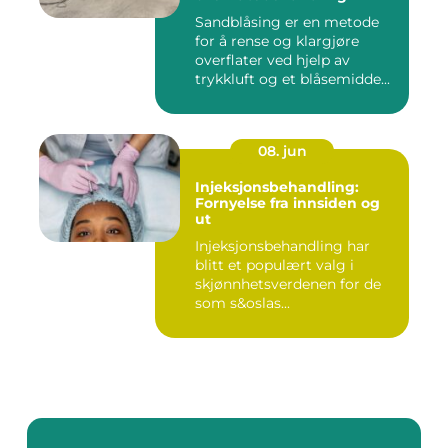
Sandblåsing er en metode
for å rense og klargjøre
overflater ved hjelp av
trykkluft og et blåsemidde...
08. jun
Injeksjonsbehandling:
Fornyelse fra innsiden og
ut
Injeksjonsbehandling har
blitt et populært valg i
skjønnhetsverdenen for de
som s&oslas...