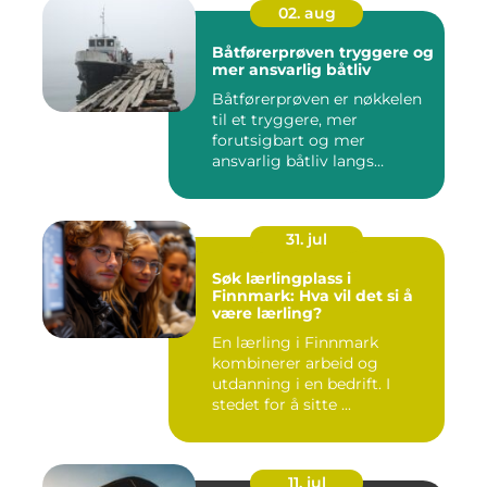
02. aug
Båtførerprøven tryggere og
mer ansvarlig båtliv
Båtførerprøven er nøkkelen
til et tryggere, mer
forutsigbart og mer
ansvarlig båtliv langs
norskekys...
31. jul
Søk lærlingplass i
Finnmark: Hva vil det si å
være lærling?
En lærling i Finnmark
kombinerer arbeid og
utdanning i en bedrift. I
stedet for å sitte ...
11. jul