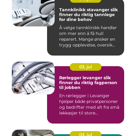
Tannklinikk stavanger slik
finner du riktig tannlege
for dine behov
Å velge tannklinikk handler
om mer enn å få hull
reparert. Mange ønsker en
trygg opplevelse, oversik...
03. jul
Rørlegger levanger slik
finner du riktig fagperson
til jobben
En rørlegger i Levanger
hjelper både privatpersoner
og bedrifter med alt fra små
lekkasjer til store...
03. jul