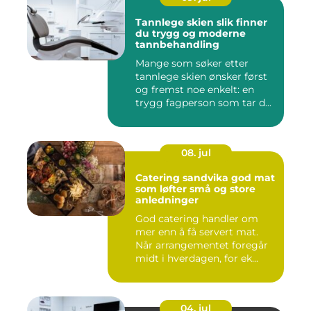
Tannlege skien slik finner
du trygg og moderne
tannbehandling
Mange som søker etter
tannlege skien ønsker først
og fremst noe enkelt: en
trygg fagperson som tar d...
08. jul
Catering sandvika god mat
som løfter små og store
anledninger
God catering handler om
mer enn å få servert mat.
Når arrangementet foregår
midt i hverdagen, for ek...
04. jul