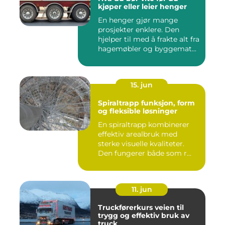
kjøper eller leier henger
En henger gjør mange
prosjekter enklere. Den
hjelper til med å frakte alt fra
hagemøbler og byggemat...
15. jun
Spiraltrapp funksjon, form
og fleksible løsninger
En spiraltrapp kombinerer
effektiv arealbruk med
sterke visuelle kvaliteter.
Den fungerer både som r...
11. jun
Truckførerkurs veien til
trygg og effektiv bruk av
truck