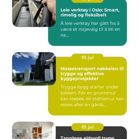
Leie verktøy i Oslo: Smart,
rimelig og fleksibelt
Å leie verktøy har gått fra å
være et nisjevalg til å bli en
na...
01. jul
Massetransport nøkkelen til
trygge og effektive
byggeprosjekter
Trygge bygg starter under
bakken. Før en grunnmur
kan støpes, en støttemur kan
reises eller en gårds...
01. jul
Tannlege eidsvoll trygg