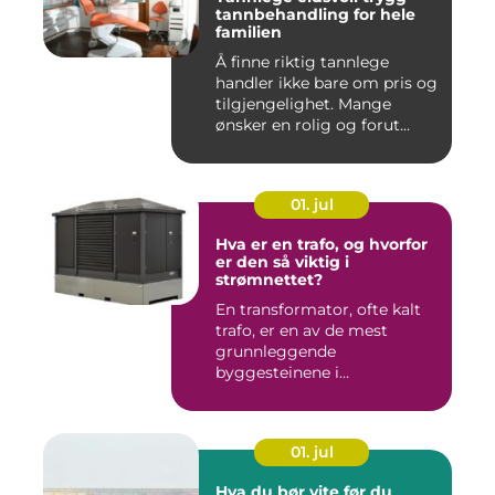
tannbehandling for hele
familien
Å finne riktig tannlege
handler ikke bare om pris og
tilgjengelighet. Mange
ønsker en rolig og forut...
01. jul
Hva er en trafo, og hvorfor
er den så viktig i
strømnettet?
En transformator, ofte kalt
trafo, er en av de mest
grunnleggende
byggesteinene i
strømnettet. Uten ...
01. jul
Hva du bør vite før du