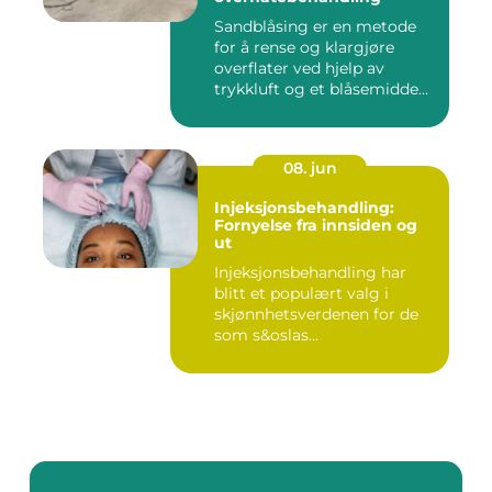
Sandblåsing er en metode
for å rense og klargjøre
overflater ved hjelp av
trykkluft og et blåsemidde...
08. jun
Injeksjonsbehandling:
Fornyelse fra innsiden og
ut
Injeksjonsbehandling har
blitt et populært valg i
skjønnhetsverdenen for de
som s&oslas...