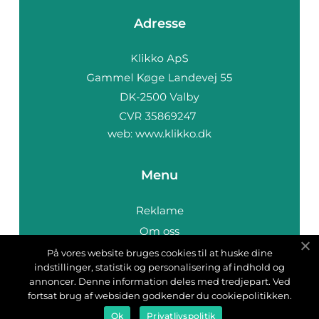
Adresse
web:
www.klikko.dk
Menu
Reklame
Om oss
Cookies
På vores website bruges cookies til at huske dine
indstillinger, statistik og personalisering af indhold og
Kontakt Oss
annoncer. Denne information deles med tredjepart. Ved
Sitemap
fortsat brug af websiden godkender du cookiepolitikken.
Ok
Privatlivspolitik