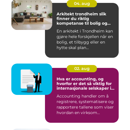
04. aug
Arkitekt trondheim slik
finner du riktig
kompetanse til bolig og
hytte
En arkitekt i Trondheim kan
gjøre hele forskjellen når en
bolig, et tilbygg eller en
hytte skal plan...
02. aug
Hva er accounting, og
hvorfor er det så viktig for
internasjonale selskaper i
norge?
Accounting handler om å
registrere, systematisere og
rapportere tallene som viser
hvordan en virksom...