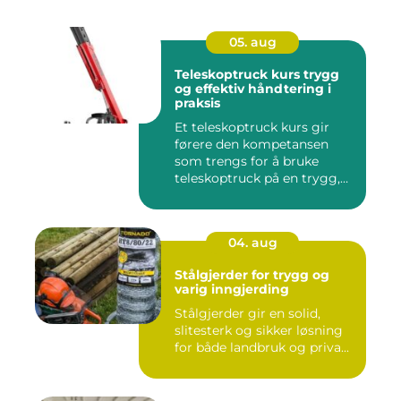
05. aug
Teleskoptruck kurs trygg
og effektiv håndtering i
praksis
Et teleskoptruck kurs gir
førere den kompetansen
som trengs for å bruke
teleskoptruck på en trygg,
e...
04. aug
Stålgjerder for trygg og
varig inngjerding
Stålgjerder gir en solid,
slitesterk og sikker løsning
for både landbruk og priva...