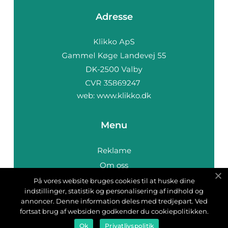
Adresse
web:
www.klikko.dk
Menu
Reklame
Om oss
Cookies
På vores website bruges cookies til at huske dine
indstillinger, statistik og personalisering af indhold og
Kontakt Oss
annoncer. Denne information deles med tredjepart. Ved
Sitemap
fortsat brug af websiden godkender du cookiepolitikken.
Ok
Privatlivspolitik