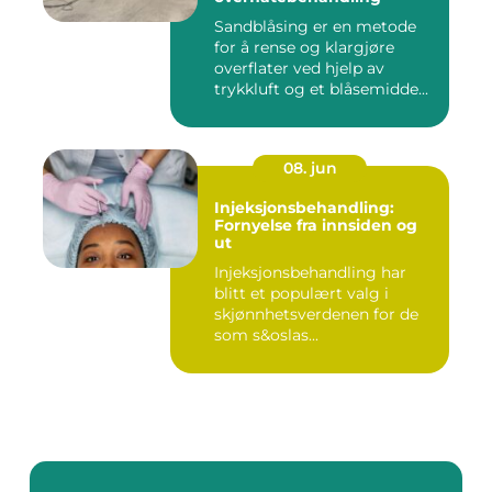
Sandblåsing er en metode
for å rense og klargjøre
overflater ved hjelp av
trykkluft og et blåsemidde...
08. jun
Injeksjonsbehandling:
Fornyelse fra innsiden og
ut
Injeksjonsbehandling har
blitt et populært valg i
skjønnhetsverdenen for de
som s&oslas...