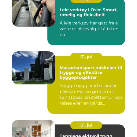
Leie verktøy i Oslo: Smart,
rimelig og fleksibelt
Å leie verktøy har gått fra å
være et nisjevalg til å bli en
na...
01. jul
Massetransport nøkkelen til
trygge og effektive
byggeprosjekter
Trygge bygg starter under
bakken. Før en grunnmur
kan støpes, en støttemur kan
reises eller en gårds...
01. jul
Tannlege eidsvoll trygg