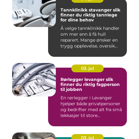
Tannklinikk stavanger slik
finner du riktig tannlege
for dine behov
Å velge tannklinikk handler
om mer enn å få hull
reparert. Mange ønsker en
trygg opplevelse, oversik...
03. jul
Rørlegger levanger slik
finner du riktig fagperson
til jobben
En rørlegger i Levanger
hjelper både privatpersoner
og bedrifter med alt fra små
lekkasjer til store...
03. jul