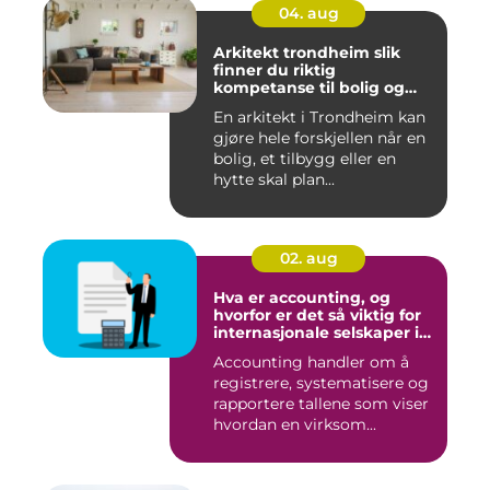
04. aug
Arkitekt trondheim slik
finner du riktig
kompetanse til bolig og
hytte
En arkitekt i Trondheim kan
gjøre hele forskjellen når en
bolig, et tilbygg eller en
hytte skal plan...
02. aug
Hva er accounting, og
hvorfor er det så viktig for
internasjonale selskaper i
norge?
Accounting handler om å
registrere, systematisere og
rapportere tallene som viser
hvordan en virksom...