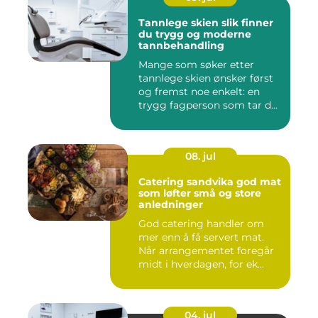
Tannlege skien slik finner
du trygg og moderne
tannbehandling
Mange som søker etter
tannlege skien ønsker først
og fremst noe enkelt: en
trygg fagperson som tar d...
08. jul
Catering sandvika god mat
som løfter små og store
anledninger
God catering handler om
mer enn å få servert mat.
Når arrangementet foregår
midt i hverdagen, for ek...
04. jul