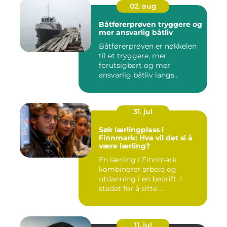
02. aug
Båtførerprøven tryggere og
mer ansvarlig båtliv
Båtførerprøven er nøkkelen
til et tryggere, mer
forutsigbart og mer
ansvarlig båtliv langs
norskekys...
31. jul
Søk lærlingplass i
Finnmark: Hva vil det si å
være lærling?
En lærling i Finnmark
kombinerer arbeid og
utdanning i en bedrift. I
stedet for å sitte ...
11. jul