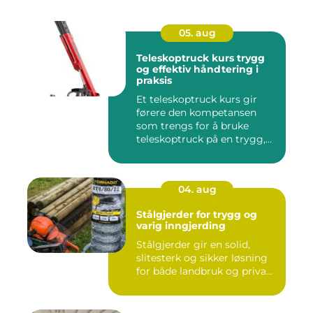
05. aug
Teleskoptruck kurs trygg
og effektiv håndtering i
praksis
Et teleskoptruck kurs gir
førere den kompetansen
som trengs for å bruke
teleskoptruck på en trygg,
e...
04. aug
Stålgjerder for trygg og
varig inngjerding
Stålgjerder gir en solid,
slitesterk og sikker løsning
for både landbruk og priva...