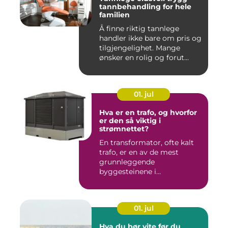
tannbehandling for hele
familien
Å finne riktig tannlege
handler ikke bare om pris og
tilgjengelighet. Mange
ønsker en rolig og forut...
01. jul
Hva er en trafo, og hvorfor
er den så viktig i
strømnettet?
En transformator, ofte kalt
trafo, er en av de mest
grunnleggende
byggesteinene i
strømnettet. Uten ...
01. jul
Hva du bør vite før du