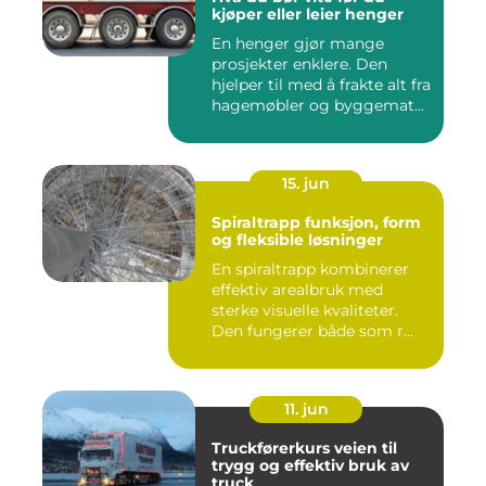
kjøper eller leier henger
En henger gjør mange
prosjekter enklere. Den
hjelper til med å frakte alt fra
hagemøbler og byggemat...
15. jun
Spiraltrapp funksjon, form
og fleksible løsninger
En spiraltrapp kombinerer
effektiv arealbruk med
sterke visuelle kvaliteter.
Den fungerer både som r...
11. jun
Truckførerkurs veien til
trygg og effektiv bruk av
truck